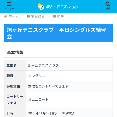
メニュー
検索
ホーム
練習試合
岐阜
旭ヶ丘テニスクラブ 平日シングルス練習
会
基本情報
主催者
旭ヶ丘テニスクラブ
種目
シングルス
参加資格
女性もエントリーできます
コートサー
オムニコート
フェス
日時
2025年11月12日(水) 9時00分