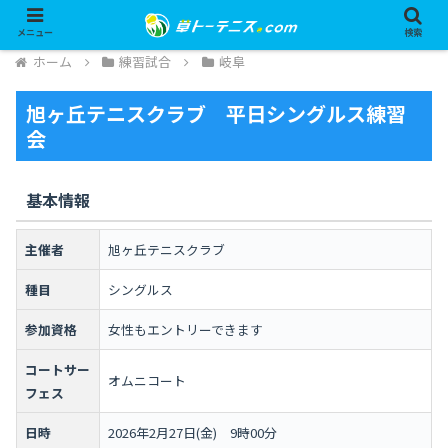
メニュー
検索
ホーム
練習試合
岐阜
旭ヶ丘テニスクラブ 平日シングルス練習
会
基本情報
主催者
旭ヶ丘テニスクラブ
種目
シングルス
参加資格
女性もエントリーできます
コートサー
オムニコート
フェス
日時
2026年2月27日(金) 9時00分