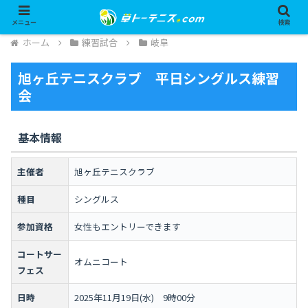
メニュー
検索
ホーム
練習試合
岐阜
旭ヶ丘テニスクラブ 平日シングルス練習
会
基本情報
主催者
旭ヶ丘テニスクラブ
種目
シングルス
参加資格
女性もエントリーできます
コートサー
オムニコート
フェス
日時
2025年11月19日(水) 9時00分