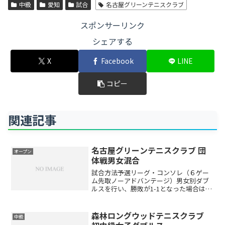
中級
愛知
試合
名古屋グリーンテニスクラブ
スポンサーリンク
シェアする
X
Facebook
LINE
コピー
関連記事
名古屋グリーンテニスクラブ 団
オープン
体戦男女混合
試合方法予選リーグ・コンソレ（６ゲー
ム先取ノーアドバンテージ）男女別ダブ
ルスを行い、勝敗が1-1となった場合はミ
ックスダブルスを行います。※ミックス
ダブルスは１０Pスーパータイブレークと
なります※出場者数により変更する場合
森林ロングウッドテニスクラブ
中級
があります。（ドロ...