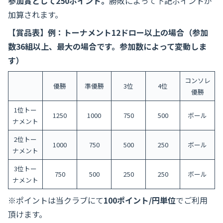
参加賞として250ポイント。
勝敗によって下記ポイントが
加算されます。
【賞品表】例：トーナメント12ドロー以上の場合（参加
数36組以上、最大の場合です。参加数によって変動しま
す）
コンソレ
優勝
準優勝
3位
4位
優勝
1位トー
1250
1000
750
500
ボール
ナメント
2位トー
1000
750
500
250
ボール
ナメント
3位トー
750
500
250
250
ボール
ナメント
※ポイントは当クラブにて
100ポイント/円単位
でご利用
頂けます。