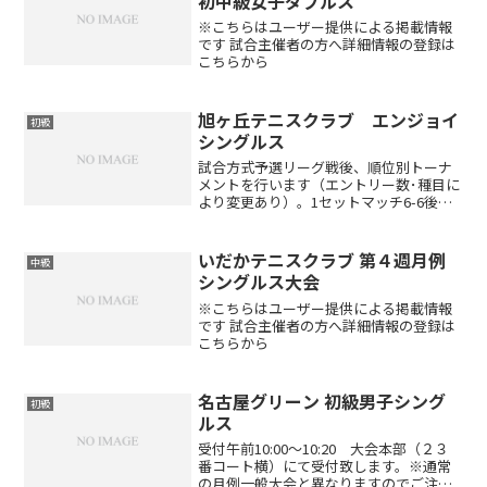
初中級女子ダブルス
※こちらはユーザー提供による掲載情報
です 試合主催者の方へ詳細情報の登録は
こちらから
旭ヶ丘テニスクラブ エンジョイ
初級
シングルス
試合方式予選リーグ戦後、順位別トーナ
メントを行います（エントリー数･種目に
より変更あり）。1セットマッチ6-6後タ
イブレーク（エントリー数･種目により変
更あり）セミアドバンテージレベル制限
初・中級者対象です。旭ヶ丘テニスクラ
いだかテニスクラブ 第４週月例
中級
ブにおける上級者...
シングルス大会
※こちらはユーザー提供による掲載情報
です 試合主催者の方へ詳細情報の登録は
こちらから
名古屋グリーン 初級男子シング
初級
ルス
受付午前10:00～10:20 大会本部（２３
番コート横）にて受付致します。※通常
の月例一般大会と異なりますのでご注意