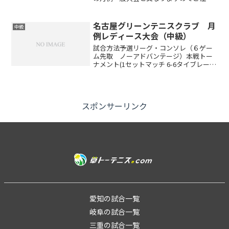
ください。※試合前の解放コートはござ
いません試合方法6ゲーム選手 ノーアド
バンテージ予選リーグ後、順位別トーナ
名古屋グリーンテニスクラブ 月
中級
メント※参加...
例レディース大会（中級）
試合方法予選リーグ・コンソレ（６ゲー
ム先取 ノーアドバンテージ）本戦トー
ナメント(1セットマッチ 6-6タイブレー
ク)※出場者数により変更する場合があり
ます(ドローは当日抽選です)賞品参加賞と
して250ポイント ※勝敗によって下記ポ
イントが...
スポンサーリンク
愛知の試合一覧
岐阜の試合一覧
三重の試合一覧