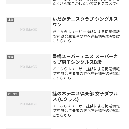
たくさん試合がしたい方におススメです!!
主催名古屋グリーンテニスクラブ会場名
古屋グリーンテニスクラブ（砂入り人工
芝コート）愛知県豊田市篠原町山訳74-1
いだかテニスクラブ シングルス
上級
種目男子ダブルス...
ワン
※こちらはユーザー提供による掲載情報
です 試合主催者の方へ詳細情報の登録は
こちらから
豊橋スーパーテニス スーパーカ
中級
ップ男子シングルスB級
※こちらはユーザー提供による掲載情報
です 試合主催者の方へ詳細情報の登録は
こちらから
諸の木テニス倶楽部 女子ダブル
オープン
ス (Cクラス)
※こちらはユーザー提供による掲載情報
です 試合主催者の方へ詳細情報の登録は
こちらから