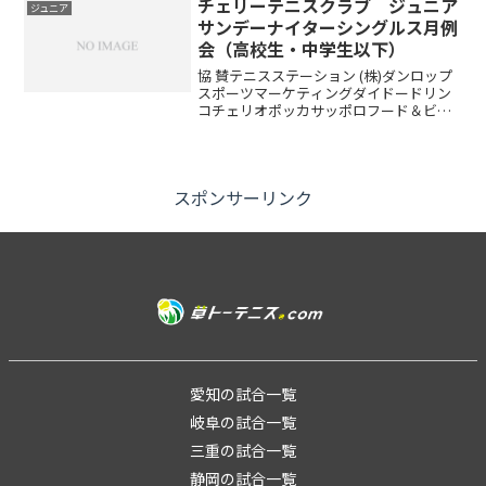
チェリーテニスクラブ ジュニア
ジュニア
サンデーナイターシングルス月例
会（高校生・中学生以下）
協 賛テニスステーション (株)ダンロップ
スポーツマーケティングダイドードリン
コチェリオポッカサッポロフード＆ビバ
レッジ試合方法トーナメント方式 6ゲー
ム先取ノーアドバンテージコンソレーシ
ョン有りますチャレンジマッチも行うの
で最低３試合はで...
スポンサーリンク
愛知の試合一覧
岐阜の試合一覧
三重の試合一覧
静岡の試合一覧