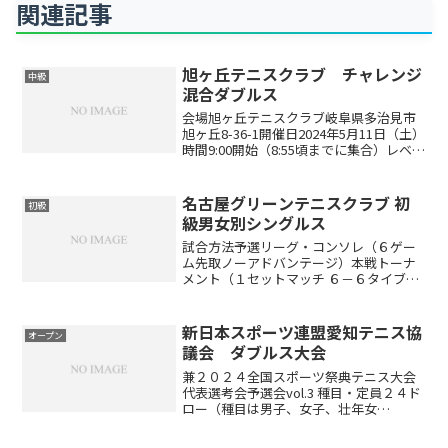
関連記事
旭ヶ丘テニスクラブ チャレンジ
中級
混合ダブルス
会場旭ヶ丘テニスクラブ岐阜県多治見市
旭ヶ丘8-36-1開催日2024年5月11日（土）
時間9:00開始（8:55頃までに集合）レベル
制限初・中級者対象です。旭ヶ丘テニス
クラブにおける上級者は、以下の通りと
します。過去１０年間「インターハイ・...
名古屋グリーンテニスクラブ 初
初級
級男女別シングルス
試合方法予選リーグ・コンソレ（６ゲー
ム先取ノーアドバンテージ）本戦トーナ
メント（１セットマッチ ６－６タイブレ
ーク）※出場者数により変更する場合が
あります。（ドローは当日抽選です）開
催時間午前8:30～9:00 受付 午前9:00 ル
新日本スポーツ連盟愛知テニス協
オープン
ール説...
議会 ダブルス大会
兼２０２４全国スポーツ祭典テニス大会
代表選考会予選会vol.3 種目・定員２４ド
ロー（種目は男子、女子、壮年女
子・・・壮年は45才以上） 日程2023年2
月25日（日） 試合内容３or４ドローのリ