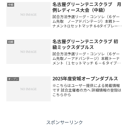
ーグ戦後に順位別トーナメント※天候や
名古屋グリーンテニスクラブ 月
中級
参加状況...
例レディース大会（中級）
試合方法予選リーグ・コンソレ（６ゲー
ム先取 ノーアドバンテージ）本戦トー
ナメント(1セットマッチ 6-6タイブレー
ク)※出場者数により変更する場合があり
ます(ドローは当日抽選です)賞品参加賞と
して250ポイント ※勝敗によって下記ポ
名古屋グリーンテニスクラブ 初
初級
イントが...
級ミックスダブルス
試合方法予選リーグ・コンソレ（６ゲー
ム先取ノーアドバンテージ）本戦トーナ
メント（１セットマッチ ６－６タイブレ
ーク）※出場者数により変更する場合が
あります。（ドローは当日抽選です）開
催時間午前8:30～9:00 受付 午前9:00 ル
2025年度安城オープンダブルス
オープン
ール説...
※こちらはユーザー提供による掲載情報
です 試合主催者の方へ 詳細情報の登録は
こちらから
スポンサーリンク