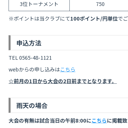
3位トーナメント
750
※ポイントは当クラブにて
100ポイント/円単位
でご
申込方法
TEL 0565-48-1121
webからの申し込みは
こちら
☆前月の1日から大会の2日前までとなります。
雨天の場合
大会の有無は試合当日の午前8:00に
こちら
に掲載致