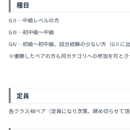
種目
GⅡ…中級レベルの方
GⅢ…初中級～中級
GⅣ…初級～初中級、試合経験の少ない方（GⅡに
※優勝したペアの方も同カテゴリへの参加を可とさ
定員
各クラス48ペア（定員になり次第、締め切らせて