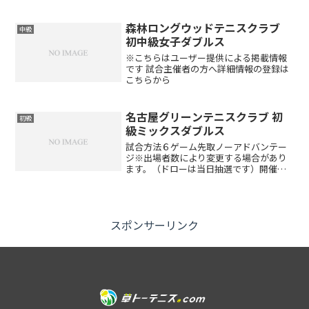
森林ロングウッドテニスクラブ
中級
初中級女子ダブルス
※こちらはユーザー提供による掲載情報
です 試合主催者の方へ詳細情報の登録は
こちらから
名古屋グリーンテニスクラブ 初
初級
級ミックスダブルス
試合方法６ゲーム先取ノーアドバンテー
ジ※出場者数により変更する場合があり
ます。（ドローは当日抽選です）開催時
間午前8:30～9:00 受付 午前9:00 ルール
説明※受付時間厳守とします。万が一遅
れる場合は必ずご連絡お願い致します。
参加料会...
スポンサーリンク