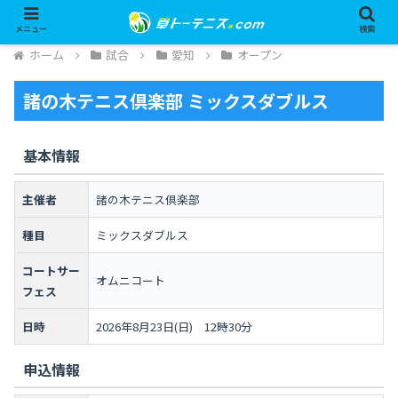
メニュー
検索
ホーム
試合
愛知
オープン
諸の木テニス倶楽部 ミックスダブルス
基本情報
主催者
諸の木テニス倶楽部
種目
ミックスダブルス
コートサー
オムニコート
フェス
日時
2026年8月23日(日) 12時30分
申込情報