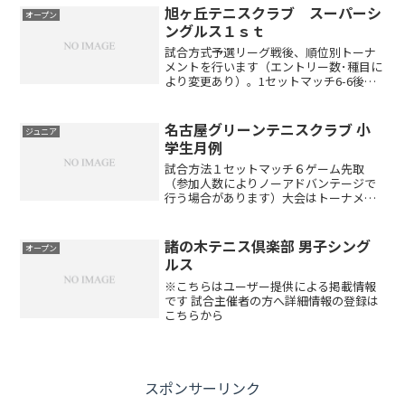
阜県選手権本戦有資格選手」 職業インス
旭ヶ丘テニスクラブ スーパーシ
オープン
トラクターアクセス...
ングルス１ｓｔ
試合方式予選リーグ戦後、順位別トーナ
メントを行います（エントリー数･種目に
より変更あり）。1セットマッチ6-6後タ
イブレーク（エントリー数･種目により変
更あり）セミアドバンテージアクセスお
車でお越しの方東名高速道路名古屋I.Cよ
名古屋グリーンテニスクラブ 小
ジュニア
り小牧ジャン...
学生月例
試合方法１セットマッチ６ゲーム先取
（参加人数によりノーアドバンテージで
行う場合があります）大会はトーナメン
トで行い、成績に応じて下記ポイント表
とおりポイントを与えます※チャレンジ
マッチ（４ゲーム先取）もありますので
諸の木テニス倶楽部 男子シング
オープン
積極的に参加して下さい※筆...
ルス
※こちらはユーザー提供による掲載情報
です 試合主催者の方へ詳細情報の登録は
こちらから
スポンサーリンク