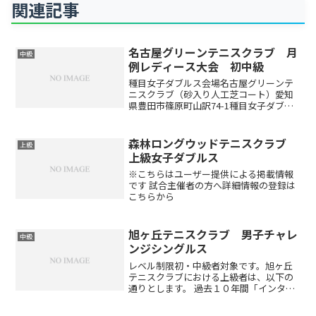
関連記事
名古屋グリーンテニスクラブ 月
中級
例レディース大会 初中級
種目女子ダブルス会場名古屋グリーンテ
ニスクラブ（砂入り人工芝コート）愛知
県豊田市篠原町山訳74-1種目女子ダブル
ス上級…中級～上級レベルの方中級…初
中級～中級レベルの方初中級…初級～初
中級レベルの方初級…試合経験の少ない
森林ロングウッドテニスクラブ
上級
方※優勝したペアの方...
上級女子ダブルス
※こちらはユーザー提供による掲載情報
です 試合主催者の方へ詳細情報の登録は
こちらから
旭ヶ丘テニスクラブ 男子チャレ
中級
ンジシングルス
レベル制限初・中級者対象です。旭ヶ丘
テニスクラブにおける上級者は、以下の
通りとします。 過去１０年間「インター
ハイ・インカレ・国体に出場経験がある
方」及びそれに準ずる方 過去５年間「岐