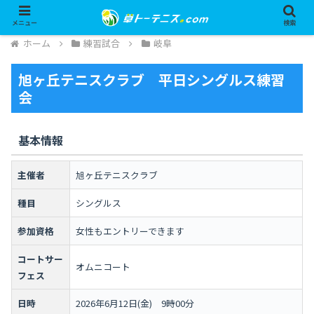
メニュー
検索
ホーム
練習試合
岐阜
旭ヶ丘テニスクラブ 平日シングルス練習
会
基本情報
主催者
旭ヶ丘テニスクラブ
種目
シングルス
参加資格
女性もエントリーできます
コートサー
オムニコート
フェス
日時
2026年6月12日(金) 9時00分