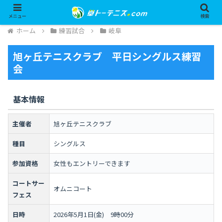
メニュー
検索
ホーム
練習試合
岐阜
旭ヶ丘テニスクラブ 平日シングルス練習
会
基本情報
主催者
旭ヶ丘テニスクラブ
種目
シングルス
参加資格
女性もエントリーできます
コートサー
オムニコート
フェス
日時
2026年5月1日(金) 9時00分