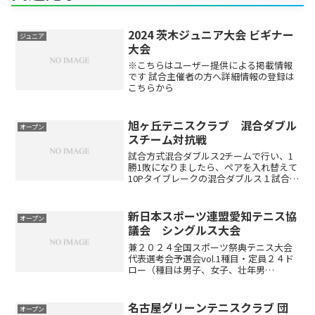
2024 茨木ジュニア大会 ビギナー
ジュニア
大会
※こちらはユーザー提供による掲載情報
です 試合主催者の方へ詳細情報の登録は
こちらから
旭ヶ丘テニスクラブ 混合ダブル
オープン
スチーム対抗戦
試合方式混合ダブルス2チームで行い、1
勝1敗になりましたら、ペアを入れ替えて
10Pタイブレークの混合ダブルス１試合行
います。会場旭ヶ丘テニスクラブ岐阜県
多治見市旭ヶ丘8-36-1開催日２０２４年
４月１４日（日）時間試合開始9:00レベ
新日本スポーツ連盟愛知テニス協
オープン
ル制限...
議会 シングルス大会
兼２０２４全国スポーツ祭典テニス大会
代表選考会予選会vol.1種目・定員２４ド
ロー（種目は男子、女子、壮年男
子・・・壮年は45才以上）日程2023年1
月28日（日）試合内容３or４ドローのリ
ーグ戦後に順位別トーナメント※天候や
名古屋グリーンテニスクラブ 団
オープン
参加状況等によ...