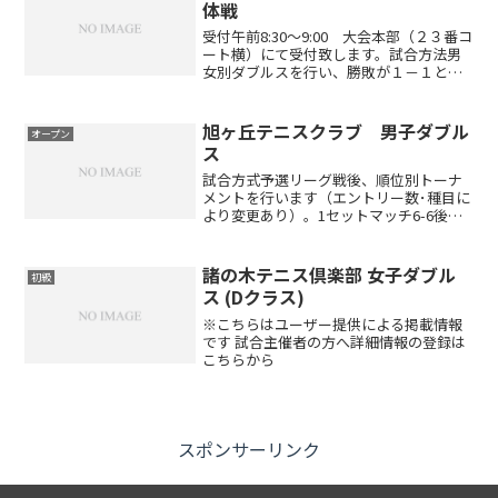
体戦
受付午前8:30～9:00 大会本部（２３番コ
ート横）にて受付致します。試合方法男
女別ダブルスを行い、勝敗が１－１とな
った場合はミックスダブルスを行いま
す。※ミックスダブルス10Pスーパータイ
ブレークとなります6ゲーム先取ノーアド
旭ヶ丘テニスクラブ 男子ダブル
オープン
バンテージ...
ス
試合方式予選リーグ戦後、順位別トーナ
メントを行います（エントリー数･種目に
より変更あり）。1セットマッチ6-6後タ
イブレーク（エントリー数･種目により変
更あり）セミアドバンテージアクセスお
車でお越しの方東名高速道路名古屋I.Cよ
諸の木テニス倶楽部 女子ダブル
初級
り小牧ジャン...
ス (Dクラス)
※こちらはユーザー提供による掲載情報
です 試合主催者の方へ詳細情報の登録は
こちらから
スポンサーリンク