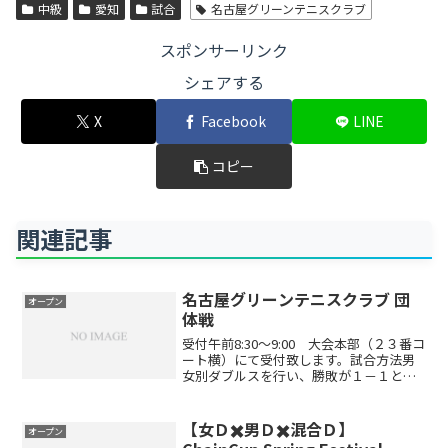
中級
愛知
試合
名古屋グリーンテニスクラブ
スポンサーリンク
シェアする
X
Facebook
LINE
コピー
関連記事
名古屋グリーンテニスクラブ 団
オープン
体戦
受付午前8:30～9:00 大会本部（２３番コ
ート横）にて受付致します。試合方法男
女別ダブルスを行い、勝敗が１－１とな
った場合はミックスダブルスを行いま
す。※ミックスダブルス10Pスーパータイ
ブレークとなります6ゲーム先取ノーアド
【女Ｄ✖️男Ｄ✖️混合Ｄ】
オープン
バンテージ...