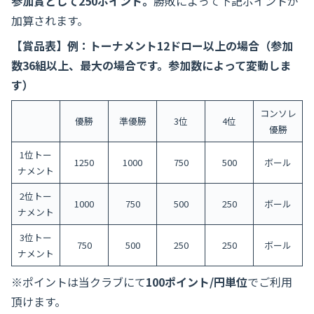
参加賞として250ポイント。
勝敗によって下記ポイントが
加算されます。
【賞品表】例：トーナメント12ドロー以上の場合（参加
数36組以上、最大の場合です。参加数によって変動しま
す）
コンソレ
優勝
準優勝
3位
4位
優勝
1位トー
1250
1000
750
500
ボール
ナメント
2位トー
1000
750
500
250
ボール
ナメント
3位トー
750
500
250
250
ボール
ナメント
※ポイントは当クラブにて
100ポイント/円単位
でご利用
頂けます。