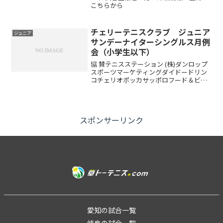
こちらから
チェリーテニスクラブ ジュニア
ジュニア
サンデーナイターシングルス月例
会（小学生以下）
協 賛テニスステーション (株)ダンロップ
スポーツマーケティングダイドードリン
コチェリオポッカサッポロフード＆ビバ
レッジ試合方法トーナメント方式 6ゲー
ム先取ノーアドバンテージコンソレーシ
ョン有りますチャレンジマッチも行うの
で最低３試合はで...
スポンサーリンク
愛知の試合一覧