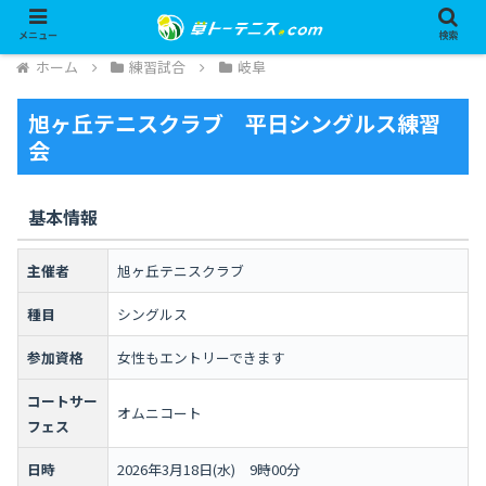
メニュー
検索
ホーム
練習試合
岐阜
旭ヶ丘テニスクラブ 平日シングルス練習
会
基本情報
主催者
旭ヶ丘テニスクラブ
種目
シングルス
参加資格
女性もエントリーできます
コートサー
オムニコート
フェス
日時
2026年3月18日(水) 9時00分