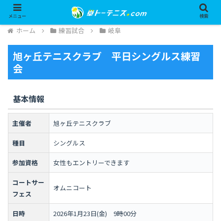
メニュー
検索
ホーム
練習試合
岐阜
旭ヶ丘テニスクラブ 平日シングルス練習
会
基本情報
主催者
旭ヶ丘テニスクラブ
種目
シングルス
参加資格
女性もエントリーできます
コートサー
オムニコート
フェス
日時
2026年1月23日(金) 9時00分