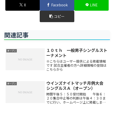
X
Facebook
LINE
コピー
関連記事
１０ｔｈ 一般男子シングルスト
オープン
ーナメント
※こちらはユーザー提供による掲載情報
です 試合主催者の方へ詳細情報の登録は
こちらから
ウインズナイトマッチ月例大会
オープン
シングルスＡ（オープン）
時間午後５：５０受付開始 午後６：
２０集合中止等の判断は午後４：３０ま
でに行い、ホームページ上に掲載しま
す。試合方法予選リーグ戦、その後順位
別本戦トーナメント（６ゲーム先取ノー