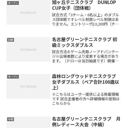
アド）（大会主催者側の判断で大会方法
旭ヶ丘テニスクラブ DUNLOP
オープン
の変更をする場合があります...
CUP女子（団体戦）
試合方式「3チーム・6名以上」のダブル
ス団体戦ですレベル制限レベル制限はあ
りません。エントリー代13,200円（チー
ム）エントリー方法エントリーはこちら
から※日付、種目にお間違いがないかよ
くご確認ください試合方式予選リーグ戦
名古屋グリーンテニスクラブ 初
初級
後、順位別トーナ...
級ミックスダブルス
試合方法６ゲーム先取ノーアドバンテー
ジ※出場者数により変更する場合があり
ます。（ドローは当日抽選です）開催時
間午前8:30～9:00 受付 午前9:00 ルール
説明※受付時間厳守とします。万が一遅
れる場合は必ずご連絡お願い致します。
森林ロングウッドテニスクラブ
オープン
参加料会...
女子ダブルス（ペア合計100歳以
上）
※こちらはユーザー提供による掲載情報
です 試合主催者の方へ詳細情報の登録は
こちらから
名古屋グリーンテニスクラブ 月
中級
例レディース大会（中級）