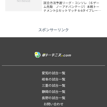
試合方法予選リーグ・コンソレ（６ゲー
ム先取 ノーアドバンテージ）本戦トー
ナメント(1セットマッチ 6-6タイブレー
ク)※出場者数により変更する場合があり
ます(ドローは当日抽選です)賞品参加賞と
して250ポイント ※勝敗によって下記ポ
イントが...
スポンサーリンク
愛知の試合一覧
岐阜の試合一覧
三重の試合一覧
静岡の試合一覧
長野の試合一覧
お問い合わせ