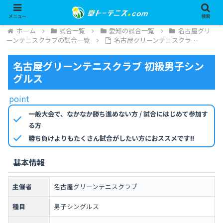
メニュー
検索
ホーム
試合一覧
愛知の試合一覧
名古屋グリ
ーンテニスクラブの試合一覧
名古屋グリーンテニスクラ…
名古屋グリーンテニスクラブ 初級男子シン
グルス
point
一般大会で、なかなか勝ち進めない方 / 試合にはじめて参加す
check
る方
check
勝ち負けよりもたくさん試合がしたい方におススメです!!
基本情報
主催者
名古屋グリーンテニスクラブ
種目
男子シングルス