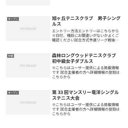
旭ヶ丘テニスクラブ 男子シング
オープン
ルス
エントリー方法エントリーはこちらから
※日付、種目にお間違いがないかよくご
確認ください試合方式予選リーグ戦後、
順位別トーナメントを行います（エント
リー数･種目により変更あり）。1セット
マッチ6-6後タイブレーク（エントリー
森林ロングウッドテニスクラブ
中級
数･種目により変更あ...
初中級女子ダブルス
※こちらはユーザー提供による掲載情報
です 試合主催者の方へ詳細情報の登録は
こちらから
第 33 回マンスリー竜洋シングル
オープン
ステニス大会
※こちらはユーザー提供による掲載情報
です 試合主催者の方へ詳細情報の登録は
こちらから