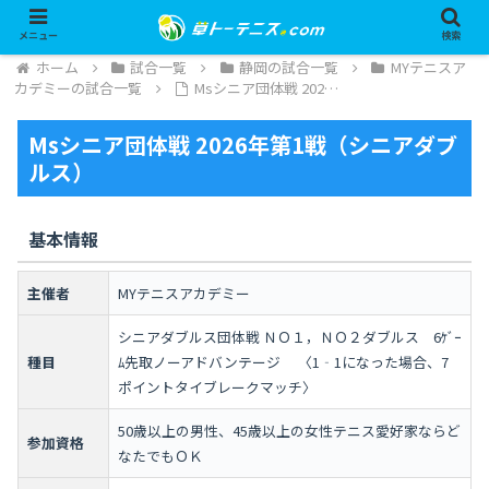
メニュー
検索
ホーム
試合一覧
静岡の試合一覧
MYテニスア
カデミーの試合一覧
Msシニア団体戦 202…
Msシニア団体戦 2026年第1戦（シニアダブ
ルス）
基本情報
主催者
MYテニスアカデミー
シニアダブルス団体戦 ＮＯ１，ＮＯ２ダブルス 6ｹﾞｰ
種目
ﾑ先取ノーアドバンテージ 〈1‐1になった場合、7
ポイントタイブレークマッチ〉
50歳以上の男性、45歳以上の女性テニス愛好家ならど
参加資格
なたでもＯＫ