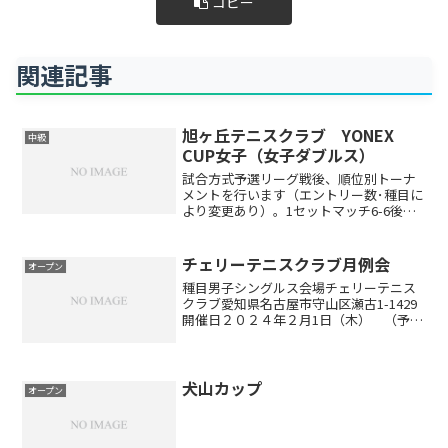
コピー
関連記事
旭ヶ丘テニスクラブ YONEX
中級
CUP女子（女子ダブルス）
試合方式予選リーグ戦後、順位別トーナ
メントを行います（エントリー数･種目に
より変更あり）。1セットマッチ6-6後タ
イブレーク（エントリー数･種目により変
更あり）セミアドバンテージアクセスお
車でお越しの方東名高速道路名古屋I.Cよ
チェリーテニスクラブ月例会
オープン
り小牧ジャン...
種目男子シングルス会場チェリーテニス
クラブ愛知県名古屋市守山区瀬古1-1429
開催日２０２４年２月1日（木） （予備
日２０２４年２月８日）エントリー代２,
５００円（チェリーメンバー２,０００
円）エントリー方法TELにて受付 052-
793-...
犬山カップ
オープン