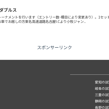
ダブルス
ーナメントを行います（エントリー数･種目により変更あり）。1セット
でお越しの方東名高速道路名古屋I.Cより小牧ジャン...
スポンサーリンク
愛知の試
岐阜の試
三重の試
静岡の試
長野の試