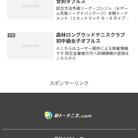
女別ダブルス
試合方法予選リーグ・コンソレ（６ゲー
ム先取ノーアドバンテージ）本戦トーナ
メント（１セットマッチ ６－６タイブレ
ーク）※出場者数により変更する場合が
あります。（ドローは当日抽選です）開
催時間午前8:30～9:00 受付 午前9:00 ル
森林ロングウッドテニスクラブ
中級
ール説...
初中級女子ダブルス
※こちらはユーザー提供による掲載情報
です 試合主催者の方へ詳細情報の登録は
こちらから
スポンサーリンク