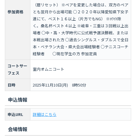
（暦リセット） ※ペアを変更した場合は、双方のペア
参加資格
とも翌月から出場可能 ○２０２０年以降愛知県下女子
連にて、ベスト１６以上（片方でもNG） ※ﾎﾜｲﾄ除
く。桑名杯ベスト４以上 ※岐阜・三重は３回戦以上出
場者 ○中・高・大学時代に公式戦予選決勝戦、または
本戦出場された方 ○過去シングルス・ダブルスで全日
本・ベテラン大会・県大会出場経験者 ○テニスコーチ
経験者 ○現在学生の方 参加定員
コートサー
室内オムニコート
フェス
日時
2025年11月10日(月) 8時50分
申込情報
申込URL
詳細はこちら
会場情報