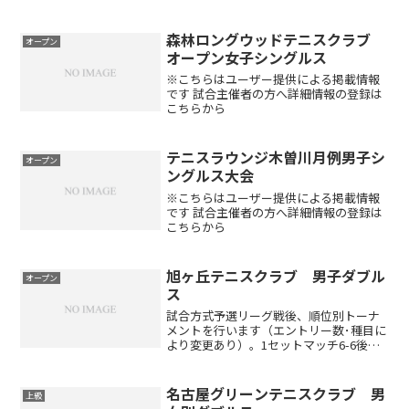
レッジ試合方法トーナメント方式 6ゲー
ム先取ノーアドバンテージコンソレーシ
ョン有りますチャレンジマッチも行うの
森林ロングウッドテニスクラブ
オープン
で最低３試合はで...
オープン女子シングルス
※こちらはユーザー提供による掲載情報
です 試合主催者の方へ詳細情報の登録は
こちらから
テニスラウンジ木曽川月例男子シ
オープン
ングルス大会
※こちらはユーザー提供による掲載情報
です 試合主催者の方へ詳細情報の登録は
こちらから
旭ヶ丘テニスクラブ 男子ダブル
オープン
ス
試合方式予選リーグ戦後、順位別トーナ
メントを行います（エントリー数･種目に
より変更あり）。1セットマッチ6-6後タ
イブレーク（エントリー数･種目により変
更あり）セミアドバンテージアクセスお
車でお越しの方東名高速道路名古屋I.Cよ
名古屋グリーンテニスクラブ 男
上級
り小牧ジャン...