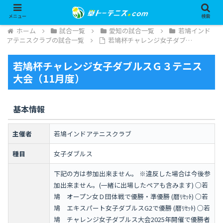
メニュー
検索
ホーム
試合一覧
愛知の試合一覧
若鳩インド
アテニスクラブの試合一覧
若鳩杯チャレンジ女子ダブ…
若鳩杯チャレンジ女子ダブルスＧ３テニス
大会（11月度）
基本情報
主催者
若鳩インドアテニスクラブ
種目
女子ダブルス
下記の方は参加出来ません。 ※違反した場合は今後参
加出来ません。(一緒に出場したペアも含みます) ○若
鳩 オープン女Ｄ団体戦で優勝・準優勝 (暦ﾘｾｯﾄ) ○若
鳩 エキスパート女子ダブルスG2で優勝 (暦ﾘｾｯﾄ) ○若
鳩 チャレンジ女子ダブルス大会2025年開催で優勝者