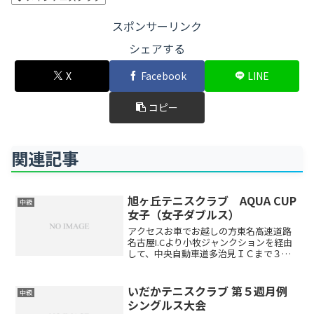
スポンサーリンク
シェアする
X
Facebook
LINE
コピー
関連記事
旭ヶ丘テニスクラブ AQUA CUP
中級
女子（女子ダブルス）
アクセスお車でお越しの方東名高速道路
名古屋I.Cより小牧ジャンクションを経由
して、中央自動車道多治見ＩＣまで３０
分、国道２４８号線経由で旭ヶ丘テニス
クラブまで８分バスでお越しの方ＪＲ多
治見駅北口(裏)名鉄緑台線 旭ヶ丘10丁目
いだかテニスクラブ 第５週月例
中級
下車徒歩２分時...
シングルス大会