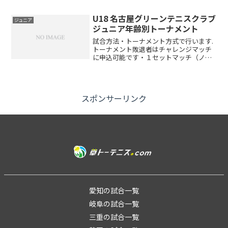
更あり）セミアドバンテージレベル制限
初・中級者対象です。旭ヶ丘テニスクラ
U18 名古屋グリーンテニスクラブ
ジュニア
ブにおける上級者...
ジュニア年齢別トーナメント
試合方法・トーナメント方式で行います.
トーナメント敗退者はチャレンジマッチ
に申込可能です・１セットマッチ（ノー
レットルール）チャレンジマッチ：4ゲー
ム先取ノーアドバンテージ※回数制限は
ありません（先着順、当日の日程終了時
間まで）・全試合セル...
スポンサーリンク
愛知の試合一覧
岐阜の試合一覧
三重の試合一覧