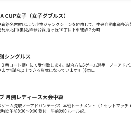
A CUP女子（女子ダブルス）
道路名古屋I.Cより小牧ジャンクションを経由して、中央自動車道多
駅北口(裏)名鉄緑台線 旭ヶ丘10丁目下車徒歩２分時...
別シングルス
本部（２３番コート横）にて受付致します。試合方法6ゲーム選手 ノーア
す4試合以上できる形式になっています!!（参加...
ブ 月例レディース大会中級
６ゲーム先取ノーアドバンテージ）本戦トーナメント（１セットマッチ 
前8:30～9:00 受付 午前9:00 ルール説...