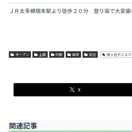
ＪＲ太多線根本駅より徒歩２０分 登り坂で大変疲
オープン
上級
中級
岐阜
試合
旭ヶ丘テニスク
X
関連記事