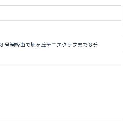
４８号線経由で旭ヶ丘テニスクラブまで８分