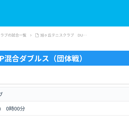
クラブの試合一覧
旭ヶ丘テニスクラブ DU…
CUP混合ダブルス（団体戦）
ブ
) 0時00分