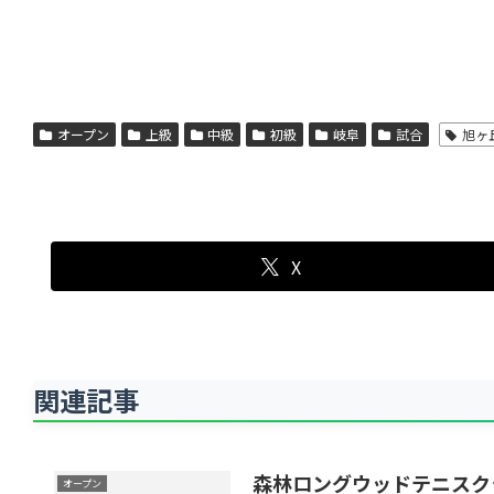
オープン
上級
中級
初級
岐阜
試合
旭ヶ
X
関連記事
森林ロングウッドテニスク
オープン