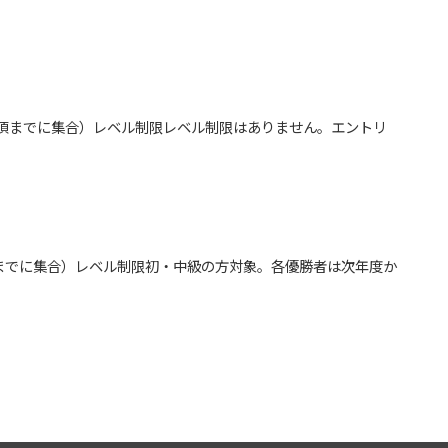
:55頃までに集合）レベル制限レベル制限はありません。エントリ
:55頃までに集合）レベル制限初・中級の方対象。各優勝者は次年度か