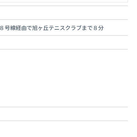
４８号線経由で旭ヶ丘テニスクラブまで８分