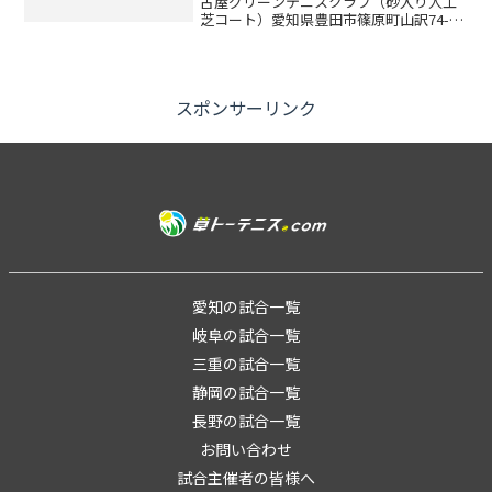
古屋グリーンテニスクラブ（砂入り人工
芝コート）愛知県豊田市篠原町山訳74-1
種目男子シングルス・女子シングルス参
加資格中学生以上の男女定員男女合計75
名（定員になり次第、キャンセル待ちと
なります）大会日程...
スポンサーリンク
愛知の試合一覧
岐阜の試合一覧
三重の試合一覧
静岡の試合一覧
長野の試合一覧
お問い合わせ
試合主催者の皆様へ