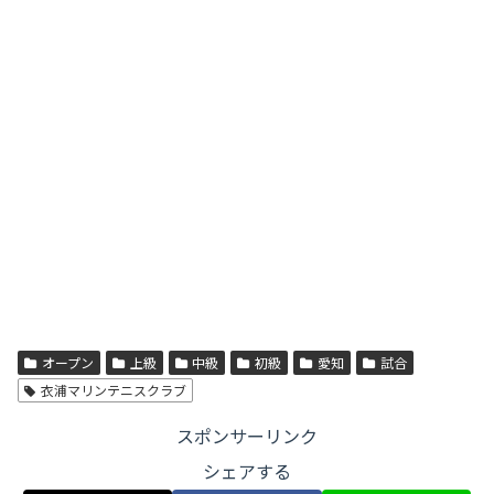
オープン
上級
中級
初級
愛知
試合
衣浦マリンテニスクラブ
スポンサーリンク
シェアする