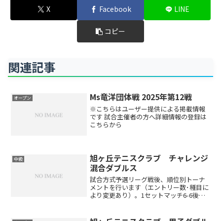
X
Facebook
LINE
コピー
関連記事
Ms竜洋団体戦 2025年第12戦
オープン
※こちらはユーザー提供による掲載情報
です 試合主催者の方へ詳細情報の登録は
こちらから
旭ヶ丘テニスクラブ チャレンジ
中級
混合ダブルス
試合方式予選リーグ戦後、順位別トーナ
メントを行います（エントリー数･種目に
より変更あり）。1セットマッチ6-6後タ
イブレーク（エントリー数･種目により変
更あり）セミアドバンテージレベル制限
初・中級者対象です。旭ヶ丘テニスクラ