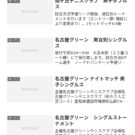
旭ヶ丘テニスクラブ 男子ダブル
オープン
ブにおける上級者...
ス
試合方式予選リーグ戦後、順位別トーナ
メントを行います（エントリー数･種目に
より変更あり）。1セットマッチ6-6後タ
イブレーク（エントリー数･種目により変
更あり）セミアドバンテージアクセスお
車でお越しの方東名高速道路名古屋I.Cよ
名古屋グリーン 男女別シングル
オープン
り小牧ジャン...
ス
受付午前8:30～9:00 大会本部（２３番コ
ート横）にて受付致します。試合方法6ゲ
ーム選手 ノーアドバンテージ予選リー
グ後、順位別トーナメント※参加数によ
り、試合方式を変更して行う場合があり
ます表彰1位トーナメントで優勝した方に
名古屋グリーン ナイトマッチ 男
オープン
当日使用し...
子シングルス
主催名古屋グリーンテニスクラブ会場名
古屋グリーンテニスクラブ（砂入り人工
芝コート）愛知県豊田市篠原町山訳74-1
種目男子シングルス参加資格中学生以上
の男女定員36名（定員になり次第、キャ
ンセル待ちとなります）大会日程開催月
名古屋グリーン シングルストー
オープン
開催日10月7日（...
ナメント
主催名古屋グリーンテニスクラブ会場名