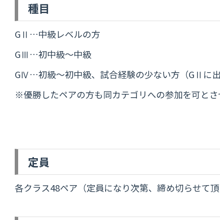
種目
GⅡ…中級レベルの方
GⅢ…初中級～中級
GⅣ…初級～初中級、試合経験の少ない方（GⅡに
※優勝したペアの方も同カテゴリへの参加を可とさ
定員
各クラス48ペア（定員になり次第、締め切らせて