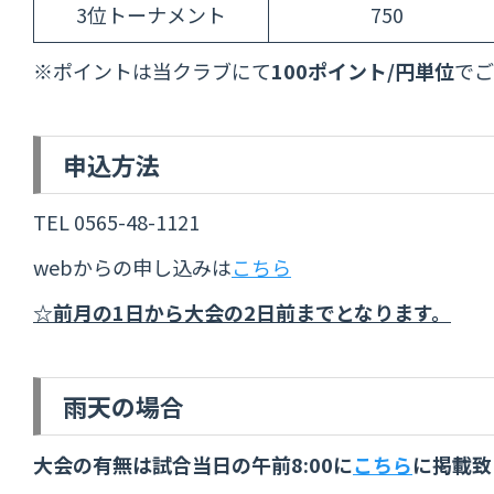
3位トーナメント
750
※ポイントは当クラブにて
100ポイント/円単位
でご
申込方法
TEL 0565-48-1121
webからの申し込みは
こちら
☆前月の1日から大会の2日前までとなります。
雨天の場合
大会の有無は試合当日の午前8:00に
こちら
に掲載致