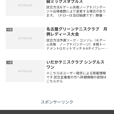
級ミックスダブルス
試合方法６ゲーム先取ノーアドバンテー
ジ※出場者数により変更する場合があり
ます。（ドローは当日抽選です）開催時
間午前8:30～9:00 受付 午前9:00 ルール
説明※受付時間厳守とします。万が一遅
れる場合は必ずご連絡お願い致します。
名古屋グリーンテニスクラブ 月
中級
参加料会...
例レディース大会
試合方法予選リーグ・コンソレ（６ゲー
ム先取 ノーアドバンテージ）本戦トー
ナメント(1セットマッチ 6-6タイブレー
ク)※出場者数により変更する場合があり
ます(ドローは当日抽選です)賞品参加賞と
して250ポイント ※勝敗によって下記ポ
いだかテニスクラブ シングルス
上級
イントが...
ワン
※こちらはユーザー提供による掲載情報
です 試合主催者の方へ詳細情報の登録は
こちらから
スポンサーリンク