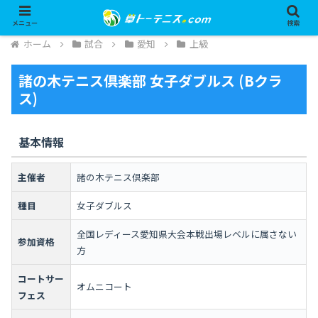
メニュー
検索
ホーム
試合
愛知
上級
諸の木テニス倶楽部 女子ダブルス (Bクラ
ス)
基本情報
主催者
諸の木テニス倶楽部
種目
女子ダブルス
全国レディース愛知県大会本戦出場レベルに属さない
参加資格
方
コートサー
オムニコート
フェス