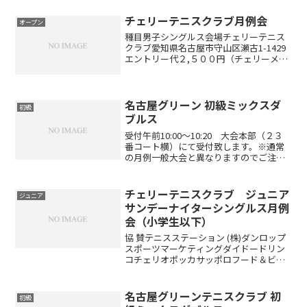
チェリーテニスクラブ月例会
オープン
種目男子シングルス会場チェリーテニス
クラブ愛知県名古屋市守山区瀬古1-1429
エントリー代２,５００円（チェリーメン
バー２,０００円）エントリー方法TELに
て受付 052-793-2291（キャンセルは早
めにご連絡ください）参加資格オープン...
名古屋グリーン 初級ミックスダ
初級
ブルス
受付午前10:00～10:20 大会本部（２３
番コート横）にて受付致します。※通常
の月例一般大会と異なりますのでご注意
ください。※試合前の解放コートはござ
いません試合方法6ゲーム選手 ノーアド
バンテージ予選リーグ後、順位別トーナ
チェリーテニスクラブ ジュニア
ジュニア
メント※参加...
サンデーナイターシングルス月例
会（小学生以下）
協 賛テニスステーション (株)ダンロップ
スポーツマーケティングダイドードリン
コチェリオポッカサッポロフード＆ビバ
レッジ試合方法トーナメント方式 6ゲー
ム先取ノーアドバンテージコンソレーシ
ョン有りますチャレンジマッチも行うの
名古屋グリーンテニスクラブ 初
初級
で最低３試合はで...