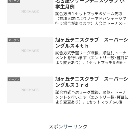
名古屋グリーンテニスクラブ 小
ジュニア
学生月例
試合方法１セットマッチ６ゲーム先取
（参加人数によりノーアドバンテージで
行う場合があります）大会はトーナメン
トで行い、成績に応じて下記ポイント表
とおりポイントを与えます※チャレンジ
マッチ（４ゲーム先取）もありますので
旭ヶ丘テニスクラブ スーパーシ
オープン
積極的に参加して下さい※筆...
ングルス４ｔｈ
試合方式予選リーグ戦後、順位別トーナ
メントを行います（エントリー数･種目に
より変更あり）。1セットマッチ6-6後タ
イブレーク（エントリー数･種目により変
更あり）セミアドバンテージアクセスお
車でお越しの方東名高速道路名古屋I.Cよ
旭ヶ丘テニスクラブ スーパーシ
オープン
り小牧ジャン...
ングルス３ｒｄ
試合方式予選リーグ戦後、順位別トーナ
メントを行います（エントリー数･種目に
より変更あり）。1セットマッチ6-6後タ
イブレーク（エントリー数･種目により変
更あり）セミアドバンテージアクセスお
車でお越しの方東名高速道路名古屋I.Cよ
り小牧ジャン...
スポンサーリンク