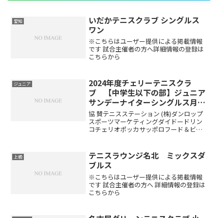
いだかテニスクラブ シングルス
愛知
ワン
※こちらはユーザー提供による掲載情報
です 試合主催者の方へ詳細情報の登録は
こちらから
2024年度チェリーテニスクラ
ジュニア
ブ 【中学生以下の部】ジュニア
サンデーナイターシングルス月例
会
協 賛テニスステーション (株)ダンロップ
スポーツマーケティングダイドードリン
コチェリオポッカサッポロフード＆ビバ
レッジ試合方法トーナメント方式 6ゲー
ム先取ノーアドバンテージコンソレーシ
ョン有りますチャレンジマッチも行うの
テニスラウンジ名北 ミックスダ
上級
で最低３試合はで...
ブルス
※こちらはユーザー提供による掲載情報
です 試合主催者の方へ 詳細情報の登録は
こちらから