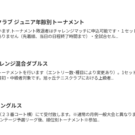
クラブ ジュニア年齢別トーナメント
います.トーナメント敗退者はチャレンジマッチに申込可能です・１セッ
りません（先着順、当日の日程終了時間まで）・全試合セル...
レンジ混合ダブルス
ーナメントを行います（エントリー数･種目により変更あり）。1セット
初・中級者対象です。旭ヶ丘テニスクラブにおける上級者...
シングルス
大会本部（２３番コート横）にて受付致します。※通常の月例一般大会と異
ンテージ予選リーグ後、順位別トーナメント※参加...