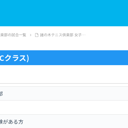
倶楽部の試合一覧
諸の木テニス倶楽部 女子…
Cクラス)
部
験がある方