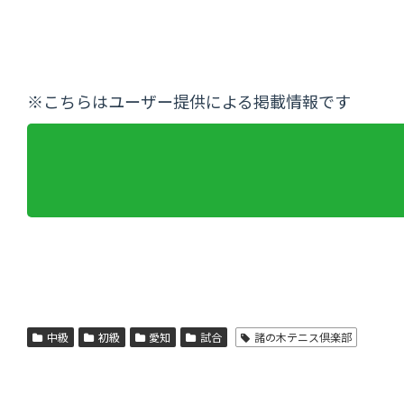
※こちらはユーザー提供による掲載情報です
中級
初級
愛知
試合
諸の木テニス倶楽部