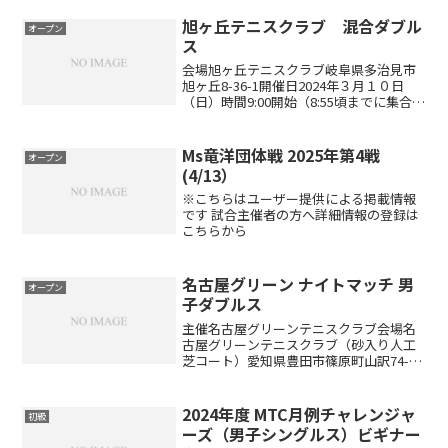
旭ヶ丘テニスクラブ 混合ダブル
オープン
ス
会場旭ヶ丘テニスクラブ岐阜県多治見市
旭ヶ丘8-36-1開催日2024年３月１０日
（日）時間9:00開始（8:55頃までに集合）
レベル制限レベル制限はありません。エ
ントリー代4,800円(ペア）エントリー方
法エントリーはこちらから※日付、種目...
Ms竜洋団体戦 2025年第4戦
オープン
(4/13）
※こちらはユーザー提供による掲載情報
です 試合主催者の方へ詳細情報の登録は
こちらから
名古屋グリーン ナイトマッチ 男
オープン
子ダブルス
主催名古屋グリーンテニスクラブ会場名
古屋グリーンテニスクラブ（砂入り人工
芝コート）愛知県豊田市篠原町山訳74-1
種目男子ダブルス参加資格中学生以上の
男女定員36名（定員になり次第、キャン
セル待ちとなります）大会日程開催月開
2024年度 MTC月例チャレンジャ
初級
催日5月18日（土...
ーズ（男子シングルス）ビギナー