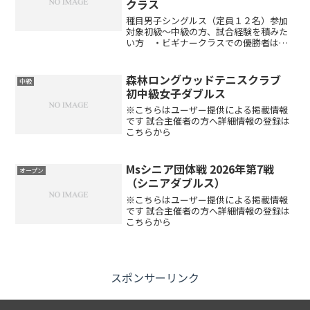
クラス
種目男子シングルス（定員１２名）参加
対象初級～中級の方、試合経験を積みた
い方 ・ビギナークラスでの優勝者は、
次回よりビギナークラスには出場できま
せん ・セルフジャッジができない方、
オープン大会優勝者、インターハイ・イ
森林ロングウッドテニスクラブ
中級
ンカレ出場者、県代表にな...
初中級女子ダブルス
※こちらはユーザー提供による掲載情報
です 試合主催者の方へ詳細情報の登録は
こちらから
Msシニア団体戦 2026年第7戦
オープン
（シニアダブルス）
※こちらはユーザー提供による掲載情報
です 試合主催者の方へ詳細情報の登録は
こちらから
スポンサーリンク