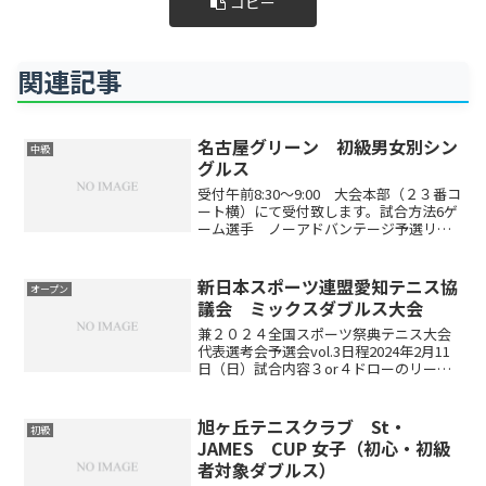
コピー
関連記事
名古屋グリーン 初級男女別シン
中級
グルス
受付午前8:30～9:00 大会本部（２３番コ
ート横）にて受付致します。試合方法6ゲ
ーム選手 ノーアドバンテージ予選リー
グ後、順位別トーナメント※参加数によ
り、試合方式を変更して行う場合があり
ます4試合以上できる形式になっていま
新日本スポーツ連盟愛知テニス協
オープン
す!!（参加...
議会 ミックスダブルス大会
兼２０２４全国スポーツ祭典テニス大会
代表選考会予選会vol.3日程2024年2月11
日（日）試合内容３or４ドローのリーグ
戦後に順位別トーナメント※天候や参加
状況等によって試合方法を変えることも
あります※申込が２ドロー以下の場合は
旭ヶ丘テニスクラブ St・
初級
中止します...
JAMES CUP 女子（初心・初級
者対象ダブルス）