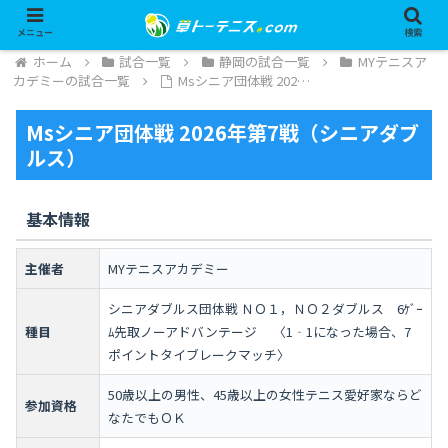
メニュー
検索
ホーム
試合一覧
静岡の試合一覧
MYテニスア
カデミーの試合一覧
Msシニア団体戦 202…
Msシニア団体戦 2026年第7戦（シニアダブ
ルス）
基本情報
主催者
MYテニスアカデミー
シニアダブルス団体戦 ＮＯ１，ＮＯ２ダブルス 6ｹﾞｰ
種目
ﾑ先取ノーアドバンテージ 〈1‐1になった場合、7
ポイントタイブレークマッチ〉
50歳以上の男性、45歳以上の女性テニス愛好家ならど
参加資格
なたでもＯＫ