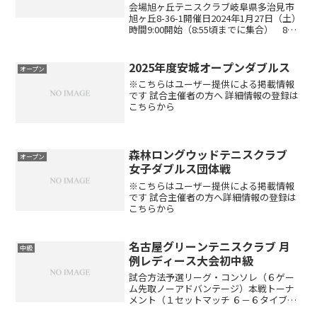
会場旭ヶ丘テニスクラブ岐阜県多治見市
旭ヶ丘8-36-1開催日2024年1月27日（土）
時間9:00開始（8:55頃までに集合） 8時
15分よりアップ可能レベル制限初心・初
級者対象エントリー代4.800円エントリー
方法エントリーはこちらから※...
2025年度安城オープンダブルス
オープン
※こちらはユーザー提供による掲載情報
です 試合主催者の方へ 詳細情報の登録は
こちらから
森林ロングウッドテニスクラブ
オープン
女子ダブルス団体戦
※こちらはユーザー提供による掲載情報
です 試合主催者の方へ詳細情報の登録は
こちらから
名古屋グリーンテニスクラブ 月
中級
例レディース大会初中級
試合方法予選リーグ・コンソレ（６ゲー
ム先取ノーアドバンテージ）本戦トーナ
メント（１セットマッチ ６－６タイブレ
ーク）※出場者数により変更する場合が