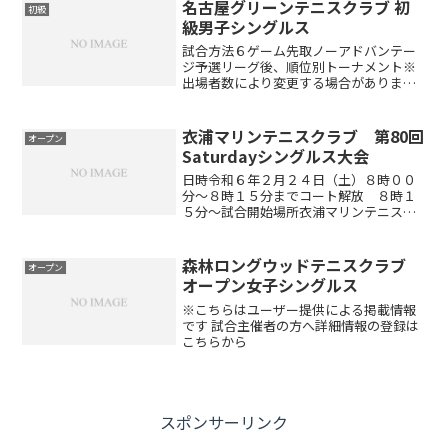
名古屋グリーンテニスクラブ 初
初級
級男子シングルス
試合方法６ゲーム先取ノーアドバンテー
ジ予選リーグ後、順位別トーナメント※
出場者数により変更する場合がありま
す。（ドローは当日抽選です）開催時間
午前8:30～9:00 受付 午前9:00 ルール説
明※受付時間厳守とします。万が一遅れ
衣浦マリンテニスクラブ 第80回
オープン
る場合は必...
Saturdayシングルス大会
日時令和６年２月２４日（土）８時００
分～８時１５分までコート解放 ８時１
５分～試合開始場所衣浦マリンテニスク
ラブ アウトコート２面（砂入り人工芝
コート）種目シングルス参加資格テニス
愛好家（女性も大歓迎）試合方法１セッ
森林ロングウッドテニスクラブ
オープン
トマッチのトーナメント ...
オープン女子シングルス
※こちらはユーザー提供による掲載情報
です 試合主催者の方へ詳細情報の登録は
こちらから
スポンサーリンク