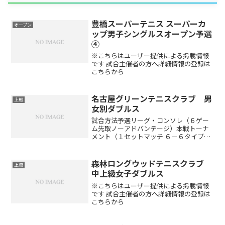
豊橋スーパーテニス スーパーカ
オープン
ップ男子シングルスオープン予選
④
※こちらはユーザー提供による掲載情報
です 試合主催者の方へ詳細情報の登録は
こちらから
名古屋グリーンテニスクラブ 男
上級
女別ダブルス
試合方法予選リーグ・コンソレ（６ゲー
ム先取ノーアドバンテージ）本戦トーナ
メント（１セットマッチ ６－６タイブレ
ーク）※出場者数により変更する場合が
あります。（ドローは当日抽選です）開
催時間午前8:30～9:00 受付 午前9:00 ル
森林ロングウッドテニスクラブ
上級
ール説...
中上級女子ダブルス
※こちらはユーザー提供による掲載情報
です 試合主催者の方へ詳細情報の登録は
こちらから