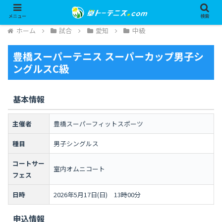
メニュー
検索
ホーム
試合
愛知
中級
豊橋スーパーテニス スーパーカップ男子シ
ングルスC級
基本情報
主催者
豊橋スーパーフィットスポーツ
種目
男子シングルス
コートサー
室内オムニコート
フェス
日時
2026年5月17日(日) 13時00分
申込情報