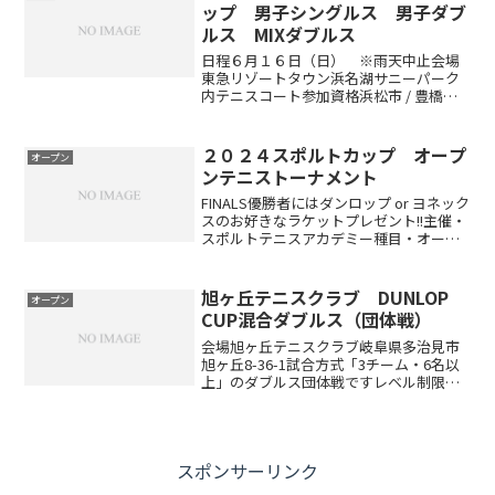
る場合は必...
ップ 男子シングルス 男子ダブ
ルス MIXダブルス
日程６月１６日（日） ※雨天中止会場
東急リゾートタウン浜名湖サニーパーク
内テニスコート参加資格浜松市 / 豊橋市 /
豊川市 主催後援大会Aクラスベスト８未
進出者、又はそれと同等のレベル申し込
み先LINE公式アカウント「OTCチャレン
２０２４スポルトカップ オープ
オープン
ジャー...
ンテニストーナメント
FINALS優勝者にはダンロップ or ヨネック
スのお好きなラケットプレゼント!!主催・
スポルトテニスアカデミー種目・オープ
ン シングルス or ダブルス定員・１６名
（１６組） ※FINALSは８名※最少進行
人数４名（４ペア） ※申し込みは...
旭ヶ丘テニスクラブ DUNLOP
オープン
CUP混合ダブルス（団体戦）
会場旭ヶ丘テニスクラブ岐阜県多治見市
旭ヶ丘8-36-1試合方式「3チーム・6名以
上」のダブルス団体戦ですレベル制限レ
ベル制限はありません。エントリー代
13,200円（チーム）エントリー方法エン
トリーはこちらから※日付、種目にお間
違いがないか...
スポンサーリンク