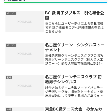
BC 級 男子ダブルス 引佐総合公
オープン
園
※こちらはユーザー提供による掲載情報
です 試合主催者の方へ詳細情報の登録は
こちらから
名古屋グリーン シングルストー
オープン
ナメント
主催名古屋グリーンテニスクラブ会場名
古屋グリーンテニスクラブ（砂入り人工
芝コート）愛知県豊田市篠原町山訳74-1
種目男子シングルス・女子シングルス参
加資格中学生以上の男女定員男女合計75
名（定員になり次第、キャンセル待ちと
名古屋グリーンテニスクラブ 初
初級
なります）大会日程...
級男子シングルス
試合方法６ゲーム先取ノーアドバンテー
ジ予選リーグ後、順位別トーナメント※
出場者数により変更する場合がありま
す。（ドローは当日抽選です）開催時間
午前8:30～9:00 受付 午前9:00 ルール説
明※受付時間厳守とします。万が一遅れ
東急BC級テニス大会 みかんカ
中級