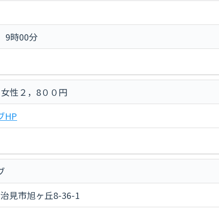
) 9時00分
、女性２，8００円
ブHP
ブ
多治見市旭ヶ丘8-36-1