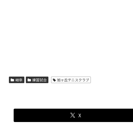
岐阜
練習試合
旭ヶ丘テニスクラブ
X