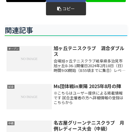
コピー
関連記事
旭ヶ丘テニスクラブ 混合ダブル
オープン
ス
会場旭ヶ丘テニスクラブ岐阜県多治見市
旭ヶ丘8-36-1開催日2024年2月18日（日）
時間9:00開始（8:55頃までに集合）レベル
制限レベル制限はありません。エントリ
ー代4,800円(ペア）エントリー方法エン
トリーはこちらから※日付、種目...
Ms団体戦in東陽 2025年8月の陣
試合
※こちらはユーザー提供による掲載情報
です 試合主催者の方へ詳細情報の登録は
こちらから
名古屋グリーンテニスクラブ 月
中級
例レディース大会（中級）