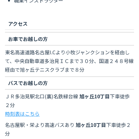
職業インストラクター
アクセス
お車でお越しの方
東名高速道路名古屋I.Cより小牧ジャンクションを経由し
て、中央自動車道多治見ＩＣまで３０分、国道２４８号線
経由で旭ヶ丘テニスクラブまで８分
バスでお越しの方
ＪＲ多治見駅北口(裏)名鉄緑台線
旭ヶ丘10丁目
下車徒歩
２分
時刻表はこちら
名古屋駅・栄より高速バスあり
旭ヶ丘10丁目
下車徒歩２
分