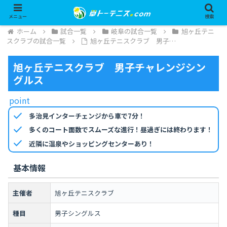
メニュー
検索
ホーム
試合一覧
岐阜の試合一覧
旭ヶ丘テニ
スクラブの試合一覧
旭ヶ丘テニスクラブ 男子…
旭ヶ丘テニスクラブ 男子チャレンジシン
グルス
point
check
多治見インターチェンジから車で7分！
check
多くのコート面数でスムーズな進行！昼過ぎには終わります！
check
近隣に温泉やショッピングセンターあり！
基本情報
主催者
旭ヶ丘テニスクラブ
種目
男子シングルス