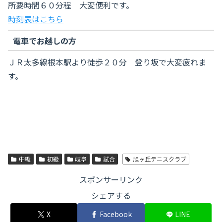
所要時間６０分程 大変便利です。
時刻表はこちら
電車でお越しの方
ＪＲ太多線根本駅より徒歩２０分 登り坂で大変疲れま
す。
中級
初級
岐阜
試合
旭ヶ丘テニスクラブ
スポンサーリンク
シェアする
X
Facebook
LINE