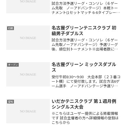
試合方法予選リーグ・コンソレ（６ゲー
ム先取 ノーアドバンテージ）本戦トー
ナメント(1セットマッチ 6-6タイブレー
ク)※出場者数により変更する場合があり
ます(ドローは当日抽選です)賞品参加賞と
して250ポイント ※勝敗によって下記ポ
名古屋グリーンテニスクラブ 初
初級
イントが...
級男子ダブルス
試合方法予選リーグ・コンソレ（６ゲー
ム先取ノーアドバンテージ）予選リーグ
後、順位別トーナメント※出場者数によ
り変更する場合があります。（ドローは
当日抽選です）開催時間午前8:30～9:00
受付 午前9:00 ルール説明※受付時間厳
名古屋グリーン ミックスダブル
オープン
守としま...
ス
受付午前8:30～9:00 大会本部（２３番コ
ート横）にて受付致します。試合方法6ゲ
ーム選手 ノーアドバンテージ予選リー
グ後、順位別トーナメント※参加数によ
り、試合方式を変更して行う場合があり
ます4試合以上できる形式になっていま
いだかテニスクラブ 第１週月例
愛知
す!!（参加...
シングルス大会
※こちらはユーザー提供による掲載情報
です 試合主催者の方へ詳細情報の登録は
こちらから