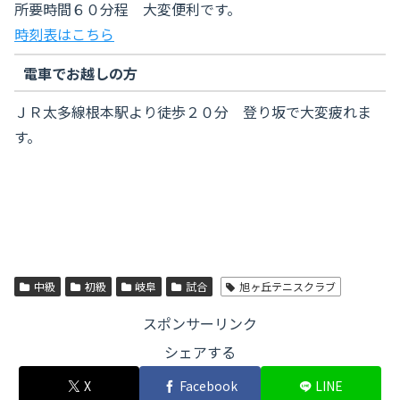
所要時間６０分程 大変便利です。
時刻表はこちら
電車でお越しの方
ＪＲ太多線根本駅より徒歩２０分 登り坂で大変疲れま
す。
中級
初級
岐阜
試合
旭ヶ丘テニスクラブ
スポンサーリンク
シェアする
X
Facebook
LINE