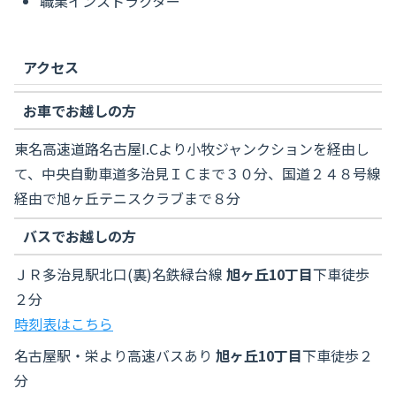
職業インストラクター
アクセス
お車でお越しの方
東名高速道路名古屋I.Cより小牧ジャンクションを経由し
て、中央自動車道多治見ＩＣまで３０分、国道２４８号線
経由で旭ヶ丘テニスクラブまで８分
バスでお越しの方
ＪＲ多治見駅北口(裏)名鉄緑台線
旭ヶ丘10丁目
下車徒歩
２分
時刻表はこちら
名古屋駅・栄より高速バスあり
旭ヶ丘10丁目
下車徒歩２
分