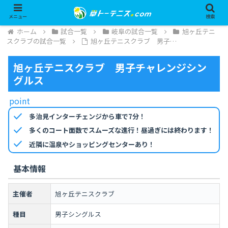
メニュー
検索
ホーム
試合一覧
岐阜の試合一覧
旭ヶ丘テニ
スクラブの試合一覧
旭ヶ丘テニスクラブ 男子…
旭ヶ丘テニスクラブ 男子チャレンジシン
グルス
point
check
多治見インターチェンジから車で7分！
check
多くのコート面数でスムーズな進行！昼過ぎには終わります！
check
近隣に温泉やショッピングセンターあり！
基本情報
主催者
旭ヶ丘テニスクラブ
種目
男子シングルス