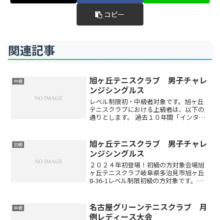
コピー
関連記事
旭ヶ丘テニスクラブ 男子チャレ
中級
ンジシングルス
レベル制限初・中級者対象です。旭ヶ丘
テニスクラブにおける上級者は、以下の
通りとします。 過去１０年間「インター
ハイ・インカレ・国体に出場経験がある
方」及びそれに準ずる方 過去５年間「岐
阜県選手権本戦有資格選手」 職業インス
旭ヶ丘テニスクラブ 男子チャレ
初級
トラクターアクセス...
ンジシングルス
２０２４年初登場！初級の方対象会場旭
ヶ丘テニスクラブ岐阜県多治見市旭ヶ丘
8-36-1レベル制限初級の方対象です。チ
ャレンジシングルスで1位トーナメントに
常時進出されている方はご遠慮くださ
い。エントリー代３，５００円（当日払
名古屋グリーンテニスクラブ 月
中級
い）エントリー方法...
例レディース大会