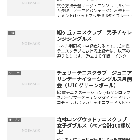
試合方法予選リーグ・コンソレ（６ゲー
ム先取 ノーアドバンテージ）本戦トー
ナメント(1セットマッチ 6-6タイブレー
ク)※出場者数により変更する場合があり
ます(ドローは当日抽選です)賞品参加賞と
して250ポイント ※勝敗によって下記ポ
旭ヶ丘テニスクラブ 男子チャレ
中級
イントが...
ンジシングルス
レベル制限初・中級者対象です。旭ヶ丘
テニスクラブにおける上級者は、以下の
通りとします。 過去１０年間「インター
ハイ・インカレ・国体に出場経験がある
方」及びそれに準ずる方 過去５年間「岐
阜県選手権本戦有資格選手」 職業インス
チェリーテニスクラブ ジュニア
ジュニア
トラクターアクセス...
サンデーナイターシングルス月例
会（ U10 グリーンボール）
協 賛テニスステーション (株)ダンロップ
スポーツマーケティングダイドードリン
コチェリオポッカサッポロフード＆ビバ
レッジ試合方法トーナメント方式 6ゲー
ム先取ノーアドバンテージコンソレーシ
ョン有りますチャレンジマッチも行うの
森林ロングウッドテニスクラブ
オープン
で最低３試合はで...
女子ダブルス（ペア合計100歳以
上）
※こちらはユーザー提供による掲載情報