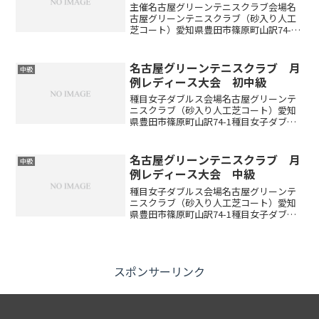
主催名古屋グリーンテニスクラブ会場名
古屋グリーンテニスクラブ（砂入り人工
芝コート）愛知県豊田市篠原町山訳74-1
種目男子シングルス・女子シングルス参
加資格中学生以上の男女定員男女合計75
名（定員になり次第、キャンセル待ちと
名古屋グリーンテニスクラブ 月
中級
なります）大会日程...
例レディース大会 初中級
種目女子ダブルス会場名古屋グリーンテ
ニスクラブ（砂入り人工芝コート）愛知
県豊田市篠原町山訳74-1種目女子ダブル
ス上級…中級～上級レベルの方中級…初
中級～中級レベルの方初中級…初級～初
中級レベルの方初級…試合経験の少ない
名古屋グリーンテニスクラブ 月
中級
方※優勝したペアの方...
例レディース大会 中級
種目女子ダブルス会場名古屋グリーンテ
ニスクラブ（砂入り人工芝コート）愛知
県豊田市篠原町山訳74-1種目女子ダブル
ス上級…中級～上級レベルの方中級…初
中級～中級レベルの方初中級…初級～初
中級レベルの方初級…試合経験の少ない
方※優勝したペアの方...
スポンサーリンク