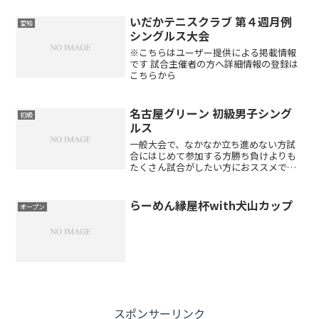
いだかテニスクラブ 第４週月例
愛知
シングルス大会
※こちらはユーザー提供による掲載情報
です 試合主催者の方へ詳細情報の登録は
こちらから
名古屋グリーン 初級男子シング
初級
ルス
一般大会で、なかなか立ち進めない方試
合にはじめて参加する方勝ち負けよりも
たくさん試合がしたい方におススメです!!
主催名古屋グリーンテニスクラブ会場名
古屋グリーンテニスクラブ（砂入り人工
芝コート）愛知県豊田市篠原町山訳74-1
らーめん縁屋杯with犬山カップ
オープン
種目男子シングル...
スポンサーリンク