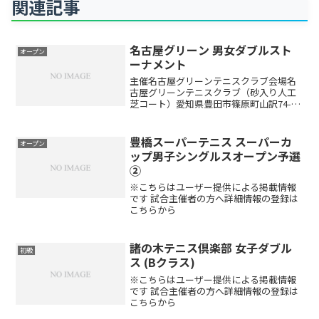
関連記事
名古屋グリーン 男女ダブルスト
オープン
ーナメント
主催名古屋グリーンテニスクラブ会場名
古屋グリーンテニスクラブ（砂入り人工
芝コート）愛知県豊田市篠原町山訳74-1
種目男子ダブルス・女子ダブルス参加資
格中学生以上の男女定員男女合計75組
（定員になり次第、キャンセル待ちとな
豊橋スーパーテニス スーパーカ
オープン
ります）大会日程開催...
ップ男子シングルスオープン予選
②
※こちらはユーザー提供による掲載情報
です 試合主催者の方へ詳細情報の登録は
こちらから
諸の木テニス倶楽部 女子ダブル
初級
ス (Bクラス)
※こちらはユーザー提供による掲載情報
です 試合主催者の方へ詳細情報の登録は
こちらから