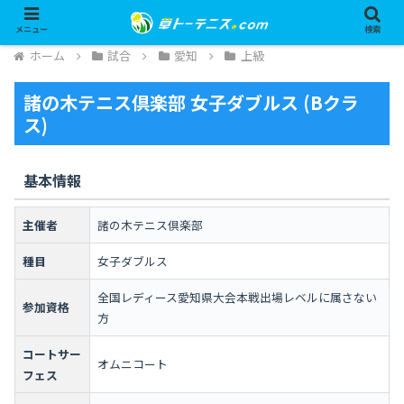
メニュー
検索
ホーム
試合
愛知
上級
諸の木テニス倶楽部 女子ダブルス (Bクラ
ス)
基本情報
主催者
諸の木テニス倶楽部
種目
女子ダブルス
全国レディース愛知県大会本戦出場レベルに属さない
参加資格
方
コートサー
オムニコート
フェス