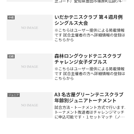
芝コート）愛知県豊田市篠原町山訳74-1
種目男子シングルス参加資格中学生以上
の男子定員48名（定員になり次第、キャ
ンセル待ちとなります）大会日程開催月
いだかテニスクラブ 第４週月例
中級
開催日10月22日...
シングルス大会
※こちらはユーザー提供による掲載情報
です 試合主催者の方へ詳細情報の登録は
こちらから
森林ロングウッドテニスクラブ
初級
チャレンジ女子ダブルス
※こちらはユーザー提供による掲載情報
です 試合主催者の方へ詳細情報の登録は
こちらから
A3 名古屋グリーンテニスクラブ
ジュニア
年齢別ジュニアトーナメント
試合方法・トーナメント方式で行います.
トーナメント敗退者はチャレンジマッチ
に申込可能です・１セットマッチ（ノー
レットルール）チャレンジマッチ：4ゲー
ム先取ノーアドバンテージ※回数制限は
ありません（先着順、当日の日程終了時