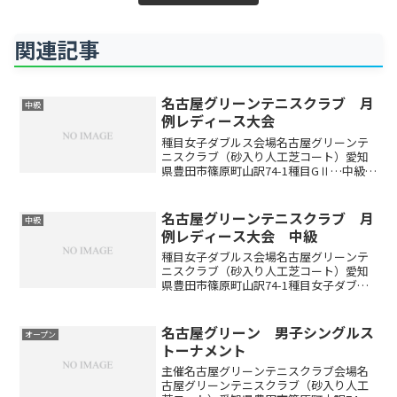
関連記事
名古屋グリーンテニスクラブ 月
中級
例レディース大会
種目女子ダブルス会場名古屋グリーンテ
ニスクラブ（砂入り人工芝コート）愛知
県豊田市篠原町山訳74-1種目GⅡ…中級レ
ベルの方GⅢ…初中級～中級GⅣ…初級～
初中級、試合経験の少ない方（GⅡに出場
されるレベルの方の参加不可とします）
名古屋グリーンテニスクラブ 月
中級
※優勝したペア...
例レディース大会 中級
種目女子ダブルス会場名古屋グリーンテ
ニスクラブ（砂入り人工芝コート）愛知
県豊田市篠原町山訳74-1種目女子ダブル
ス上級…中級～上級レベルの方中級…初
中級～中級レベルの方初中級…初級～初
中級レベルの方初級…試合経験の少ない
名古屋グリーン 男子シングルス
オープン
方※優勝したペアの方...
トーナメント
主催名古屋グリーンテニスクラブ会場名
古屋グリーンテニスクラブ（砂入り人工