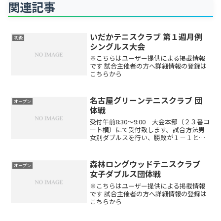
関連記事
いだかテニスクラブ 第１週月例
初級
シングルス大会
※こちらはユーザー提供による掲載情報
です 試合主催者の方へ詳細情報の登録は
こちらから
名古屋グリーンテニスクラブ 団
オープン
体戦
受付午前8:30～9:00 大会本部（２３番コ
ート横）にて受付致します。試合方法男
女別ダブルスを行い、勝敗が１－１とな
った場合はミックスダブルスを行いま
す。※ミックスダブルス10Pスーパータイ
ブレークとなります6ゲーム先取ノーアド
森林ロングウッドテニスクラブ
オープン
バンテージ...
女子ダブルス団体戦
※こちらはユーザー提供による掲載情報
です 試合主催者の方へ詳細情報の登録は
こちらから