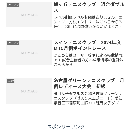
旭ヶ丘テニスクラブ 混合ダブル
オープン
ス
レベル制限レベル制限はありません。エ
ントリー方法エントリーはこちらから※
日付、種目にお間違いがないかよくご確
認ください試合方式予選リーグ戦後、順
位別トーナメントを行います（エントリ
ー数･種目により変更あり）。1セットマ
メインテニスクラブ 2024年度
オープン
ッチ6-6後タイブレー...
MTC月例ポイントレース
※こちらはユーザー提供による掲載情報
です 試合主催者の方へ詳細情報の登録は
こちらから
名古屋グリーンテニスクラブ 月
初級
例レディース大会 初級
種目女子ダブルス会場名古屋グリーンテ
ニスクラブ（砂入り人工芝コート）愛知
県豊田市篠原町山訳74-1種目女子ダブル
ス上級…中級～上級レベルの方中級…初
中級～中級レベルの方初中級…初級～初
中級レベルの方初級…試合経験の少ない
方※優勝したペアの方...
スポンサーリンク