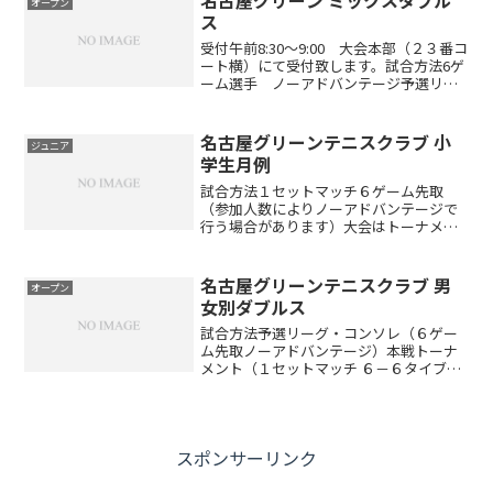
名古屋グリーン ミックスダブル
オープン
当日使用し...
ス
受付午前8:30～9:00 大会本部（２３番コ
ート横）にて受付致します。試合方法6ゲ
ーム選手 ノーアドバンテージ予選リー
グ後、順位別トーナメント※参加数によ
り、試合方式を変更して行う場合があり
ます4試合以上できる形式になっていま
名古屋グリーンテニスクラブ 小
ジュニア
す!!（参加...
学生月例
試合方法１セットマッチ６ゲーム先取
（参加人数によりノーアドバンテージで
行う場合があります）大会はトーナメン
トで行い、成績に応じて下記ポイント表
とおりポイントを与えます※チャレンジ
マッチ（４ゲーム先取）もありますので
名古屋グリーンテニスクラブ 男
オープン
積極的に参加して下さい※筆...
女別ダブルス
試合方法予選リーグ・コンソレ（６ゲー
ム先取ノーアドバンテージ）本戦トーナ
メント（１セットマッチ ６－６タイブレ
ーク）※出場者数により変更する場合が
あります。（ドローは当日抽選です）開
催時間午前8:30～9:00 受付 午前9:00 ル
ール説...
スポンサーリンク