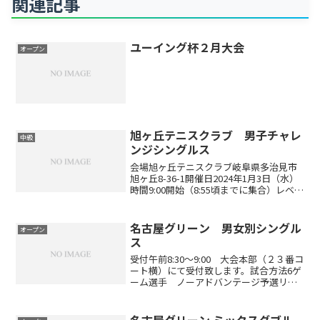
関連記事
ユーイング杯２月大会
オープン
旭ヶ丘テニスクラブ 男子チャレ
中級
ンジシングルス
会場旭ヶ丘テニスクラブ岐阜県多治見市
旭ヶ丘8-36-1開催日2024年1月3日（水）
時間9:00開始（8:55頃までに集合）レベル
制限初・中級者対象です。旭ヶ丘テニス
クラブにおける上級者は、以下の通りと
します。過去１０年間「インターハイ・
名古屋グリーン 男女別シングル
オープン
イ...
ス
受付午前8:30～9:00 大会本部（２３番コ
ート横）にて受付致します。試合方法6ゲ
ーム選手 ノーアドバンテージ予選リー
グ後、順位別トーナメント※参加数によ
り、試合方式を変更して行う場合があり
ます表彰1位トーナメントで優勝した方に