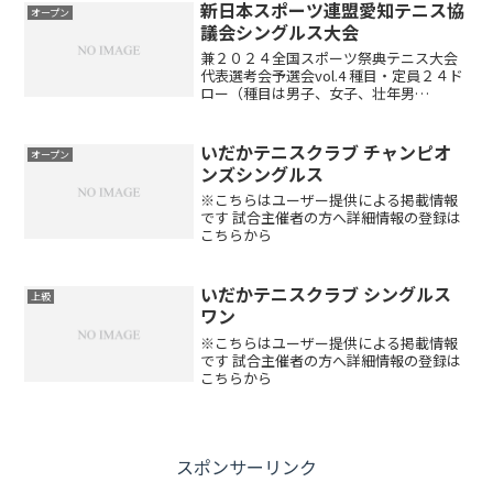
い試合方式予選リーグ戦後、順位別トー
新日本スポーツ連盟愛知テニス協
オープン
ナメントを行います（エ...
議会シングルス大会
兼２０２４全国スポーツ祭典テニス大会
代表選考会予選会vol.4 種目・定員２４ド
ロー（種目は男子、女子、壮年男
子・・・壮年は45才以上） 日程2023年３
月１０日（日） 試合内容３or４ドローの
リーグ戦後に順位別トーナメント※天候
いだかテニスクラブ チャンピオ
オープン
や参加状況...
ンズシングルス
※こちらはユーザー提供による掲載情報
です 試合主催者の方へ詳細情報の登録は
こちらから
いだかテニスクラブ シングルス
上級
ワン
※こちらはユーザー提供による掲載情報
です 試合主催者の方へ詳細情報の登録は
こちらから
スポンサーリンク