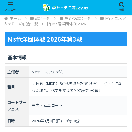
メニュー
検索
ホーム
試合一覧
静岡の試合一覧
MYテニスア
カデミーの試合一覧
Ms竜洋団体戦 2026…
Ms竜洋団体戦 2026年第3戦
基本情報
主催者
MYテニスアカデミー
団体戦（MIXD）6ｹﾞｰﾑ先取ﾉｰｱﾄﾞﾊﾞﾝﾃｰｼﾞ 〈1‐1にな
種目
った場合、ペアを変えてMIXDﾀｲﾌﾞﾚｰｸ戦〉
コートサー
室内オムニコート
フェス
日時
2026年3月8日(日) 9時30分