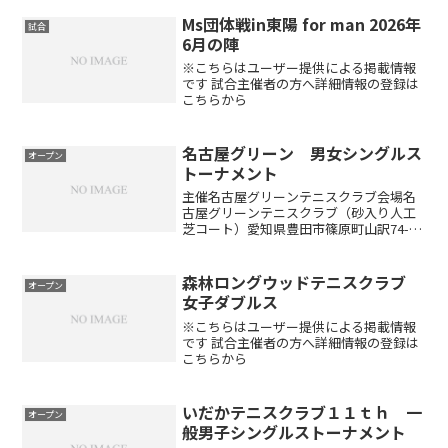
Ms団体戦in東陽 for man 2026年
試合
6月の陣
※こちらはユーザー提供による掲載情報
です 試合主催者の方へ詳細情報の登録は
こちらから
名古屋グリーン 男女シングルス
オープン
トーナメント
主催名古屋グリーンテニスクラブ会場名
古屋グリーンテニスクラブ（砂入り人工
芝コート）愛知県豊田市篠原町山訳74-1
種目男子シングルス・女子シングルス参
加資格中学生以上の男女定員男女合計75
名（定員になり次第、キャンセル待ちと
森林ロングウッドテニスクラブ
オープン
なります）大会日程...
女子ダブルス
※こちらはユーザー提供による掲載情報
です 試合主催者の方へ詳細情報の登録は
こちらから
いだかテニスクラブ１１ｔｈ 一
オープン
般男子シングルストーナメント