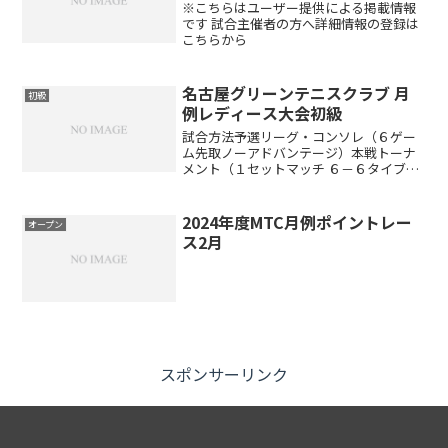
※こちらはユーザー提供による掲載情報
です 試合主催者の方へ詳細情報の登録は
こちらから
名古屋グリーンテニスクラブ 月
初級
例レディース大会初級
試合方法予選リーグ・コンソレ（６ゲー
ム先取ノーアドバンテージ）本戦トーナ
メント（１セットマッチ ６－６タイブレ
ーク）※出場者数により変更する場合が
あります。（ドローは当日抽選です）開
催時間午前8:30～9:00 受付 午前9:00 ル
2024年度MTC月例ポイントレー
オープン
ール説...
ス2月
スポンサーリンク