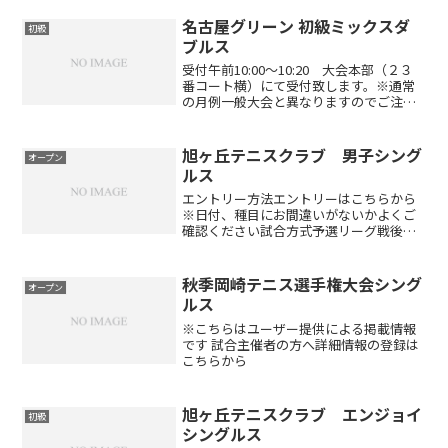
名古屋グリーン 初級ミックスダ
初級
ブルス
受付午前10:00～10:20 大会本部（２３
番コート横）にて受付致します。※通常
の月例一般大会と異なりますのでご注意
ください。※試合前の解放コートはござ
いません試合方法6ゲーム選手 ノーアド
バンテージ予選リーグ後、順位別トーナ
旭ヶ丘テニスクラブ 男子シング
オープン
メント※参加...
ルス
エントリー方法エントリーはこちらから
※日付、種目にお間違いがないかよくご
確認ください試合方式予選リーグ戦後、
順位別トーナメントを行います（エント
リー数･種目により変更あり）。1セット
マッチ6-6後タイブレーク（エントリー
秋季岡崎テニス選手権大会シング
オープン
数･種目により変更あ...
ルス
※こちらはユーザー提供による掲載情報
です 試合主催者の方へ詳細情報の登録は
こちらから
旭ヶ丘テニスクラブ エンジョイ
初級
シングルス