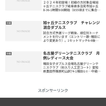
２０２４年初登場！初級の方対象会場旭
ヶ丘テニスクラブ岐阜県多治見市旭ヶ丘
8-36-1時間9:00開始（8:55頃までに集合）
レベル制限初級の方対象です。チャレン
ジシングルスで1位トーナメントに常時進
出されている方はご遠慮ください。エン
旭ヶ丘テニスクラブ チャレンジ
中級
トリー...
混合ダブルス
試合方式予選リーグ戦後、順位別トーナ
メントを行います（エントリー数･種目に
より変更あり）。1セットマッチ6-6後タ
イブレーク（エントリー数･種目により変
更あり）セミアドバンテージレベル制限
初・中級者対象です。旭ヶ丘テニスクラ
名古屋グリーンテニスクラブ 月
中級
ブにおける上級者...
例レディース大会
種目女子ダブルス会場名古屋グリーンテ
ニスクラブ（砂入り人工芝コート）愛知
県豊田市篠原町山訳74-1種目GⅡ…中級レ
ベルの方GⅢ…初中級～中級GⅣ…初級～
初中級、試合経験の少ない方（GⅡに出場
されるレベルの方の参加不可とします）
※優勝したペア...
スポンサーリンク