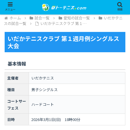
メニュー
検索
ホーム
試合一覧
愛知の試合一覧
いだかテニ
スの試合一覧
いだかテニスクラブ 第１…
いだかテニスクラブ 第１週月例シングルス
大会
基本情報
主催者
いだかテニス
種目
男子シングルス
コートサー
ハードコート
フェス
日時
2026年3月1日(日) 18時00分