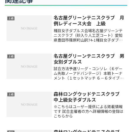
名古屋グリーンテニスクラブ 月
上級
例レディース大会 上級
種目女子ダブルス会場名古屋グリーンテ
ニスクラブ（砂入り人工芝コート）愛知
県豊田市篠原町山訳74-1種目女子ダブル
ス上級…中級～上級レベルの方中級…初
中級～中級レベルの方初中級…初級～初
中級レベルの方初級…試合経験の少ない
名古屋グリーンテニスクラブ 男
上級
方※優勝したペアの方...
女別ダブルス
試合方法予選リーグ・コンソレ（６ゲー
ム先取ノーアドバンテージ）本戦トーナ
メント（１セットマッチ ６－６タイブレ
ーク）※出場者数により変更する場合が
あります。（ドローは当日抽選です）開
催時間午前8:30～9:00 受付 午前9:00 ル
森林ロングウッドテニスクラブ
上級
ール説...
中上級女子ダブルス
※こちらはユーザー提供による掲載情報
です 試合主催者の方へ詳細情報の登録は
こちらから
森林ロングウッドテニスクラブ