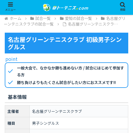
メニュー
検索
ホーム
試合一覧
愛知の試合一覧
名古屋グリ
ーンテニスクラブの試合一覧
名古屋グリーンテニスクラ…
名古屋グリーンテニスクラブ 初級男子シン
グルス
point
一般大会で、なかなか勝ち進めない方 / 試合にはじめて参加す
check
る方
check
勝ち負けよりもたくさん試合がしたい方におススメです!!
基本情報
主催者
名古屋グリーンテニスクラブ
種目
男子シングルス