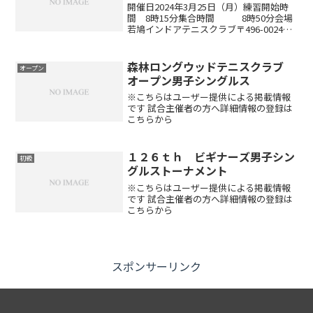
開催日2024年3月25日（月）練習開始時
間 8時15分集合時間 8時50分会場
若鳩インドアテニスクラブ〒496-0024津
島市半頭町東之割５１－１TEL：0567-32-
3151 FAX：0567-32-3159参加資格下記
の方は参加...
森林ロングウッドテニスクラブ
オープン
オープン男子シングルス
※こちらはユーザー提供による掲載情報
です 試合主催者の方へ詳細情報の登録は
こちらから
１２６ｔｈ ビギナーズ男子シン
初級
グルストーナメント
※こちらはユーザー提供による掲載情報
です 試合主催者の方へ詳細情報の登録は
こちらから
スポンサーリンク