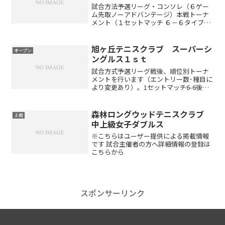
試合方法予選リーグ・コンソレ（６ゲー
ム先取ノーアドバンテージ）本戦トーナ
メント（１セットマッチ ６－６タイブレ
ーク）※出場者数により変更する場合が
あります。（ドローは当日抽選です）開
催時間午前8:30～9:00 受付 午前9:00 ル
旭ヶ丘テニスクラブ スーパーシ
オープン
ール説...
ングルス１ｓｔ
試合方式予選リーグ戦後、順位別トーナ
メントを行います（エントリー数･種目に
より変更あり）。1セットマッチ6-6後タ
イブレーク（エントリー数･種目により変
更あり）セミアドバンテージアクセスお
車でお越しの方東名高速道路名古屋I.Cよ
森林ロングウッドテニスクラブ
上級
り小牧ジャン...
中上級女子ダブルス
※こちらはユーザー提供による掲載情報
です 試合主催者の方へ詳細情報の登録は
こちらから
スポンサーリンク