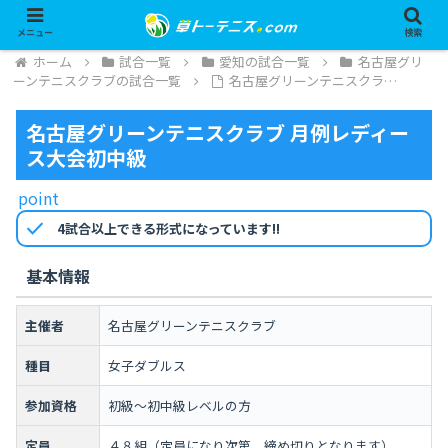
メニュー
検索
ホーム
試合一覧
愛知の試合一覧
名古屋グリ
ーンテニスクラブの試合一覧
名古屋グリーンテニスクラ…
名古屋グリーンテニスクラブ 月例レディー
ス大会初中級
point
check
4試合以上できる形式になっています!!
基本情報
主催者
名古屋グリーンテニスクラブ
種目
女子ダブルス
参加資格
初級～初中級レベルの方
定員
４８組（定員になり次第、締め切りとなります）