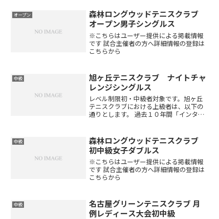
森林ロングウッドテニスクラブ
オープン
オープン男子シングルス
※こちらはユーザー提供による掲載情報
です 試合主催者の方へ詳細情報の登録は
こちらから
旭ヶ丘テニスクラブ ナイトチャ
中級
レンジシングルス
レベル制限初・中級者対象です。旭ヶ丘
テニスクラブにおける上級者は、以下の
通りとします。 過去１０年間「インター
ハイ・インカレ・国体に出場経験がある
方」及びそれに準ずる方 過去５年間「岐
阜県選手権本戦有資格選手」 職業インス
森林ロングウッドテニスクラブ
中級
トラクターアクセス...
初中級女子ダブルス
※こちらはユーザー提供による掲載情報
です 試合主催者の方へ詳細情報の登録は
こちらから
名古屋グリーンテニスクラブ 月
中級
例レディース大会初中級