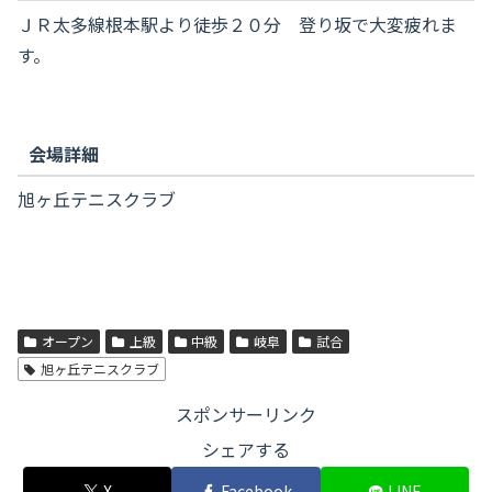
ＪＲ太多線根本駅より徒歩２０分 登り坂で大変疲れま
す。
会場詳細
旭ヶ丘テニスクラブ
オープン
上級
中級
岐阜
試合
旭ヶ丘テニスクラブ
スポンサーリンク
シェアする
X
Facebook
LINE