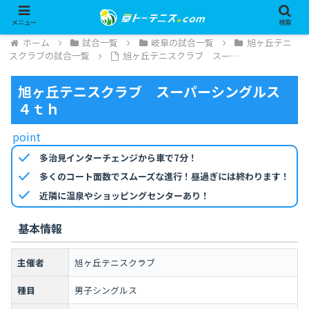
メニュー
検索
ホーム
試合一覧
岐阜の試合一覧
旭ヶ丘テニ
スクラブの試合一覧
旭ヶ丘テニスクラブ スー…
旭ヶ丘テニスクラブ スーパーシングルス
４ｔｈ
point
check
多治見インターチェンジから車で7分！
check
多くのコート面数でスムーズな進行！昼過ぎには終わります！
check
近隣に温泉やショッピングセンターあり！
基本情報
主催者
旭ヶ丘テニスクラブ
種目
男子シングルス