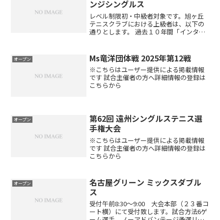
ンジシングルス
レベル制限初・中級者対象です。旭ヶ丘
テニスクラブにおける上級者は、以下の
通りとします。 過去１０年間「インター
ハイ・インカレ・国体に出場経験がある
方」及びそれに準ずる方 過去５年間「岐
阜県選手権本戦有資格選手」 職業インス
Ms竜洋団体戦 2025年第12戦
オープン
トラクターアクセス...
※こちらはユーザー提供による掲載情報
です 試合主催者の方へ詳細情報の登録は
こちらから
第62回 遠州シングルステニス選
オープン
手権大会
※こちらはユーザー提供による掲載情報
です 試合主催者の方へ詳細情報の登録は
こちらから
名古屋グリーン ミックスダブル
オープン
ス
受付午前8:30～9:00 大会本部（２３番コ
ート横）にて受付致します。試合方法6ゲ
ーム選手 ノーアドバンテージ予選リー