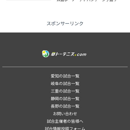
グ後、順位別トーナメント※参加数によ
り、試合方式を変更して行う場合があり
ます4試合以上できる形式になっていま
す!!（参加...
スポンサーリンク
愛知の試合一覧
岐阜の試合一覧
三重の試合一覧
静岡の試合一覧
長野の試合一覧
お問い合わせ
試合主催者の皆様へ
試合情報投稿フォーム