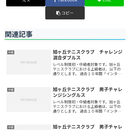
コピー
関連記事
旭ヶ丘テニスクラブ チャレンジ
中級
混合ダブルス
レベル制限初・中級者対象です。旭ヶ丘
テニスクラブにおける上級者は、以下の
通りとします。 過去１０年間「インター
ハイ・インカレ・国体に出場経験がある
方」及びそれに準ずる方 過去５年間「岐
阜県選手権本戦有資格選手」 職業インス
旭ヶ丘テニスクラブ 男子チャレ
中級
トラクターエントリ...
ンジシングルス
レベル制限初・中級者対象です。旭ヶ丘
テニスクラブにおける上級者は、以下の
通りとします。 過去１０年間「インター
ハイ・インカレ・国体に出場経験がある
方」及びそれに準ずる方 過去５年間「岐
阜県選手権本戦有資格選手」 職業インス
旭ヶ丘テニスクラブ 男子チャレ
中級
トラクターアクセス...