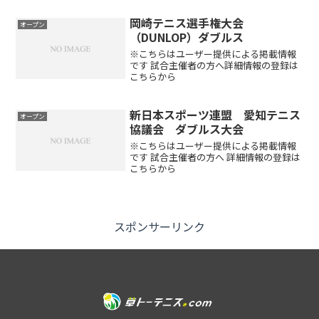
格中学生以上の男女定員男女合計75組
（定員になり次第、キャンセル待ちとな
岡崎テニス選手権大会
オープン
ります）大会日程開催...
（DUNLOP）ダブルス
※こちらはユーザー提供による掲載情報
です 試合主催者の方へ詳細情報の登録は
こちらから
新日本スポーツ連盟 愛知テニス
オープン
協議会 ダブルス大会
※こちらはユーザー提供による掲載情報
です 試合主催者の方へ 詳細情報の登録は
こちらから
スポンサーリンク