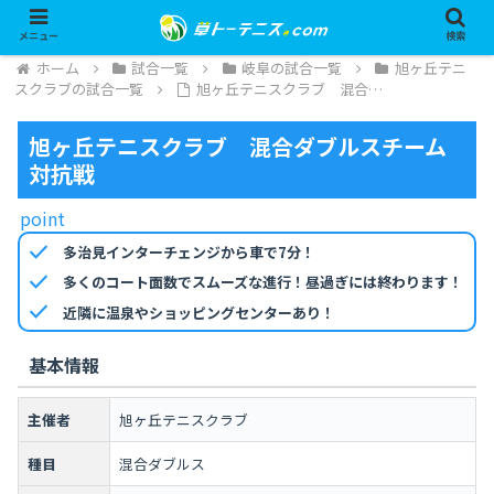
メニュー
検索
ホーム
試合一覧
岐阜の試合一覧
旭ヶ丘テニ
スクラブの試合一覧
旭ヶ丘テニスクラブ 混合…
旭ヶ丘テニスクラブ 混合ダブルスチーム
対抗戦
point
check
多治見インターチェンジから車で7分！
check
多くのコート面数でスムーズな進行！昼過ぎには終わります！
check
近隣に温泉やショッピングセンターあり！
基本情報
主催者
旭ヶ丘テニスクラブ
種目
混合ダブルス