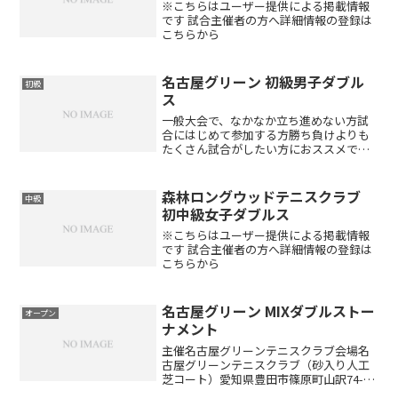
※こちらはユーザー提供による掲載情報
です 試合主催者の方へ詳細情報の登録は
こちらから
名古屋グリーン 初級男子ダブル
初級
ス
一般大会で、なかなか立ち進めない方試
合にはじめて参加する方勝ち負けよりも
たくさん試合がしたい方におススメです!!
主催名古屋グリーンテニスクラブ会場名
古屋グリーンテニスクラブ（砂入り人工
芝コート）愛知県豊田市篠原町山訳74-1
森林ロングウッドテニスクラブ
中級
種目男子ダブルス...
初中級女子ダブルス
※こちらはユーザー提供による掲載情報
です 試合主催者の方へ詳細情報の登録は
こちらから
名古屋グリーン MIXダブルストー
オープン
ナメント
主催名古屋グリーンテニスクラブ会場名
古屋グリーンテニスクラブ（砂入り人工
芝コート）愛知県豊田市篠原町山訳74-1
種目男子ダブルス・女子ダブルス参加資