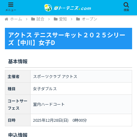
メニュー
検索
ホーム
試合
愛知
オープン
アクトス テニスサーキット２０２５シリー
ズ【中川】女子D
基本情報
主催者
スポーツクラブ アクトス
種目
女子ダブルス
コートサー
室内ハードコート
フェス
日時
2025年12月28日(日) 0時00分
申込情報