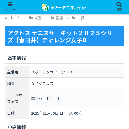
メニュー
検索
ホーム
試合
愛知
中級
アクトス テニスサーキット２０２５シリー
ズ【春日井】チャレンジ女子D
基本情報
主催者
スポーツクラブ アクトス
種目
女子ダブルス
コートサー
室内ハードコート
フェス
日時
2025年11月30日(日) 0時00分
申込情報