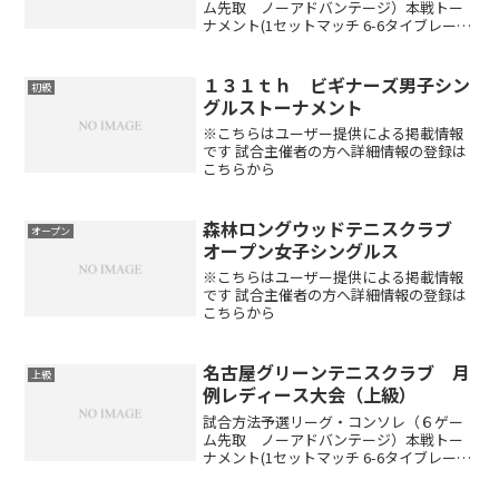
ム先取 ノーアドバンテージ）本戦トー
ナメント(1セットマッチ 6-6タイブレー
ク)※出場者数により変更する場合があり
ます(ドローは当日抽選です)賞品参加賞と
して250ポイント ※勝敗によって下記ポ
１３１ｔｈ ビギナーズ男子シン
初級
イントが...
グルストーナメント
※こちらはユーザー提供による掲載情報
です 試合主催者の方へ詳細情報の登録は
こちらから
森林ロングウッドテニスクラブ
オープン
オープン女子シングルス
※こちらはユーザー提供による掲載情報
です 試合主催者の方へ詳細情報の登録は
こちらから
名古屋グリーンテニスクラブ 月
上級
例レディース大会（上級）
試合方法予選リーグ・コンソレ（６ゲー
ム先取 ノーアドバンテージ）本戦トー
ナメント(1セットマッチ 6-6タイブレー
ク)※出場者数により変更する場合があり
ます(ドローは当日抽選です)賞品参加賞と