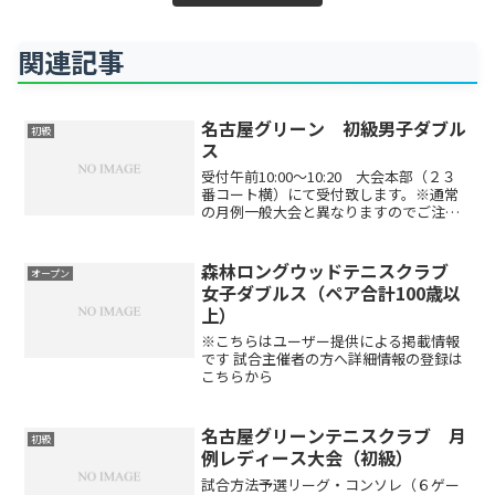
関連記事
名古屋グリーン 初級男子ダブル
初級
ス
受付午前10:00～10:20 大会本部（２３
番コート横）にて受付致します。※通常
の月例一般大会と異なりますのでご注意
ください。※試合前の解放コートはござ
いません試合方法6ゲーム選手 ノーアド
バンテージ予選リーグ後、順位別トーナ
森林ロングウッドテニスクラブ
オープン
メント※参加...
女子ダブルス（ペア合計100歳以
上）
※こちらはユーザー提供による掲載情報
です 試合主催者の方へ詳細情報の登録は
こちらから
名古屋グリーンテニスクラブ 月
初級
例レディース大会（初級）
試合方法予選リーグ・コンソレ（６ゲー