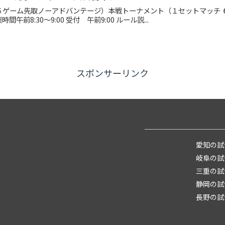
６ゲーム先取ノーアドバンテージ）本戦トーナメント（１セットマッチ 
前8:30～9:00 受付 午前9:00 ルール説...
スポンサーリンク
愛知の試
岐阜の試
三重の試
静岡の試
長野の試