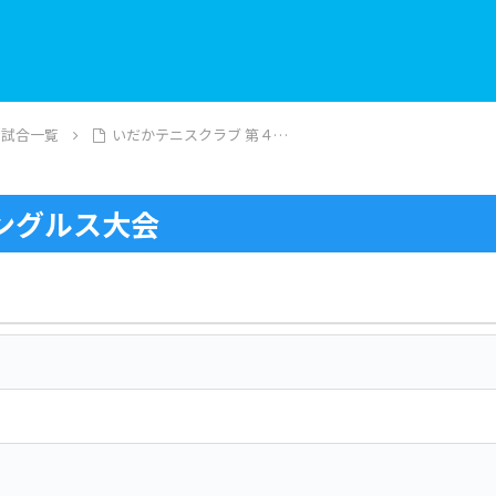
の試合一覧
いだかテニスクラブ 第４…
ングルス大会