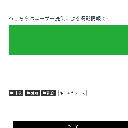
※こちらはユーザー提供による掲載情報です
中級
愛知
試合
いだかテニス
X